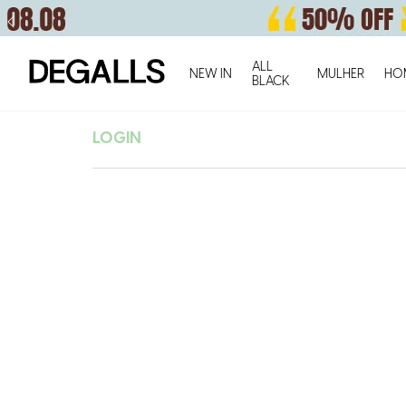
ALL
NEW IN
MULHER
HO
BLACK
LOGIN