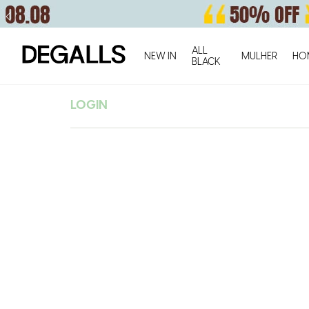
ALL
NEW IN
MULHER
HO
BLACK
LOGIN