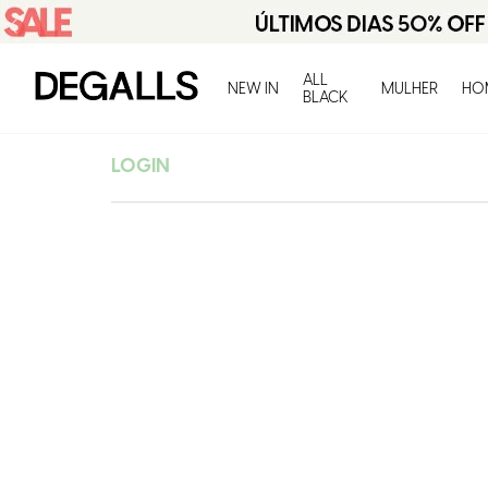
ALL
NEW IN
MULHER
HO
BLACK
LOGIN