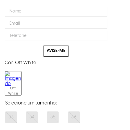
AVISE-ME
Cor:
Off White
Off
White
33
34
35
36