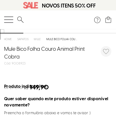
O que você está procurando?
SAPATOS
MULE
MULE BICO FOLHA COURO ANIMAL PRINT COBRA
Mule Bico Folha Couro Animal Print
Cobra
:
9008923
Produto indisponível
149,90
R$
299,90
R$
Quer saber quando este produto estiver disponível
novamente?
Preencha o formulário abaixo e vamos te avisar :)