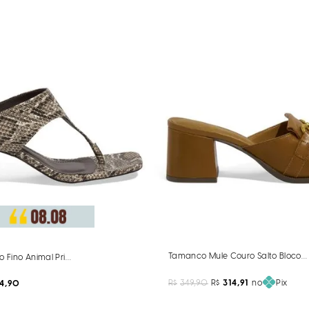
Tamanco Mule Couro Salto Bloco 
o Fino Animal Print Cobra
R$
349,90
R$
314,91
no
Pix
24,90