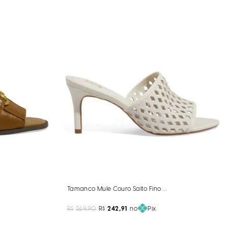
Marrom Sela
Tamanco Mule Couro Salto Fino Off White
R$
269,90
R$
242,91
no
Pix