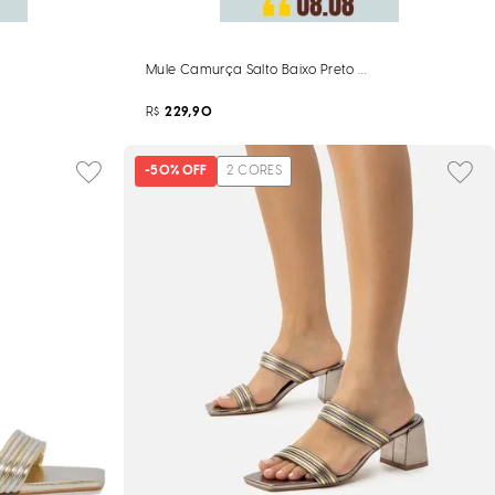
 Salto Fino
Mule Camurça Salto Baixo Preto Monograma
R$
229,90
-
50%
OFF
2
CORES