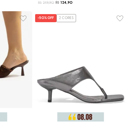
R$
249,90
R$
124,90
-
50%
OFF
2
CORES