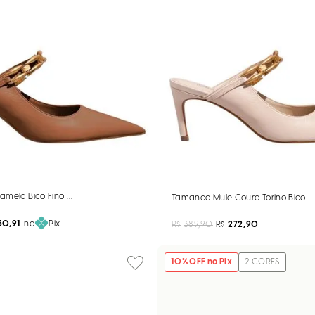
amelo Bico Fino Corrente
Tamanco Mule Couro Torino Bico Fi
50,91
no
Pix
R$
389,90
R$
272,90
10
% OFF no Pix
2
CORES