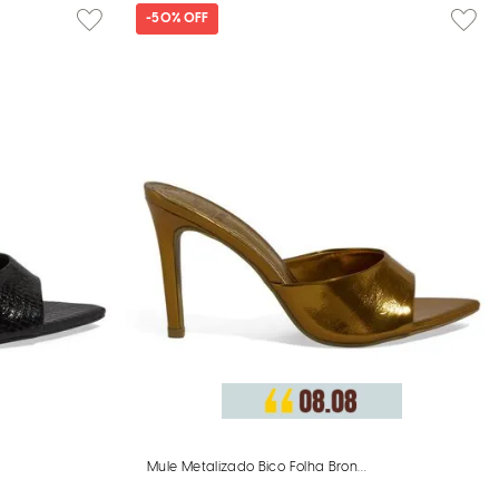
-
50%
OFF
reto
Mule Metalizado Bico Folha Bronze