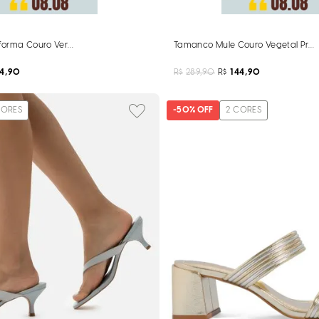
orma Couro Verde Salto Grosso
Tamanco Mule Couro Vegetal Preto
74,90
R$
289,90
R$
144,90
ORES
-
50%
OFF
2
CORES