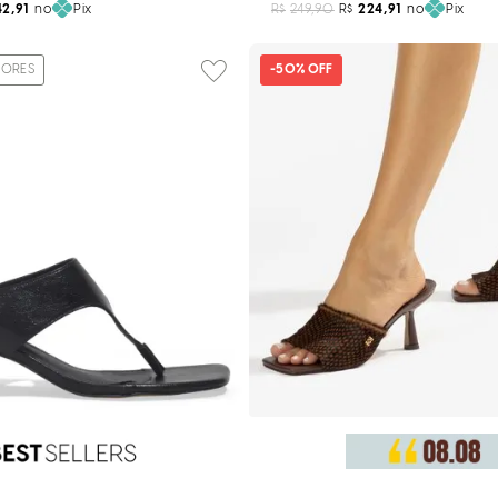
42,91
no
Pix
R$
249,90
R$
224,91
no
Pix
ORES
-
50%
OFF