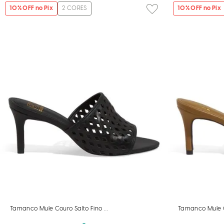
10
% OFF no Pix
2
CORES
10
% OFF no Pix
Tamanco Mule Couro Salto Fino Preto
Tamanco Mule C