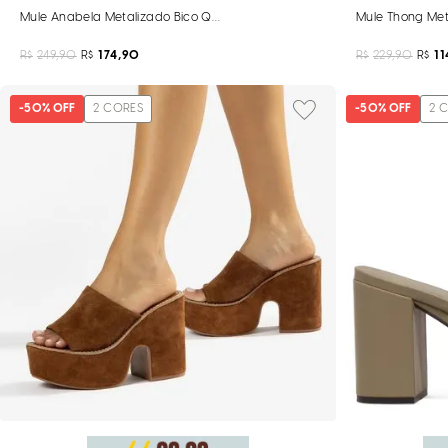
Mule Anabela Metalizado Bico Quadrado Bronze
Mule Thong Met
R$
249,90
R$
174,90
R$
229,90
R$
11
-
50%
OFF
2
CORES
-
50%
OFF
2
C