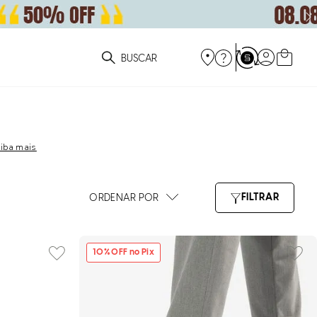
ue você está procurando?
iba mais
10
% OFF no Pix