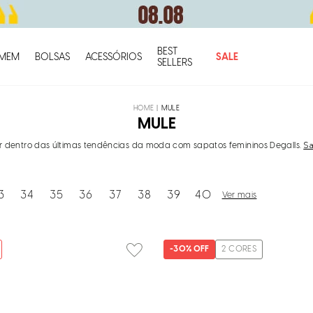
BEST
O q
MEM
BOLSAS
ACESSÓRIOS
SALE
SELLERS
MULE
MULE
Sa
r dentro das últimas tendências da moda com sapatos femininos Degalls.
3
34
35
36
37
38
39
40
Ver mais
-
30%
OFF
2
CORES