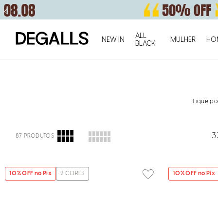
ALL
NEW IN
MULHER
HO
BLACK
Fique po
3
87
PRODUTOS
10
% OFF no Pix
2
CORES
10
% OFF no Pix