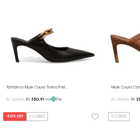
Tamanco Mule Couro Torino Preto Bico Fino
Mule Couro Car
R$
389,90
R$
350,91
no
Pix
R$
389,90
R$
3
-
50%
OFF
3
CORES
3
CORES