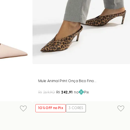
Mule Animal Print Onça Bico Fino Recorte
no Off White
R$
269,90
R$
242,91
no
Pix
10
% OFF no Pix
3
CORES