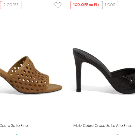
2
CORES
10
% OFF no Pix
1
COR
ouro Salto Fino Marrom Sela
Mule Couro Croco Salto Alto Fino P