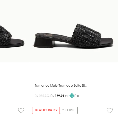
o Preto
Tamanco Mule Tramado Salto Bloco Baixo Preto
R$
199,90
R$
179,91
no
Pix
10
% OFF no Pix
2
CORES