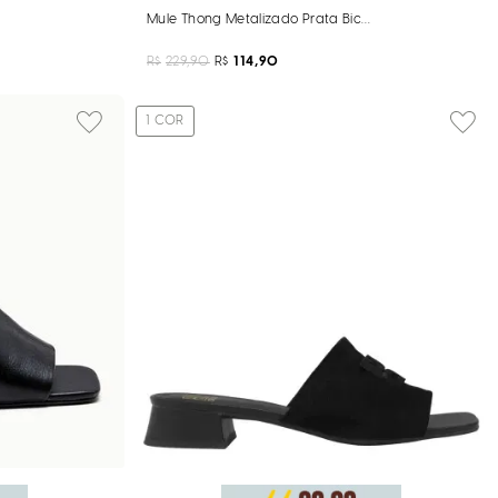
o Pelo
Mule Thong Metalizado Prata Bico Quadrado
R$
229,90
R$
114,90
1
COR