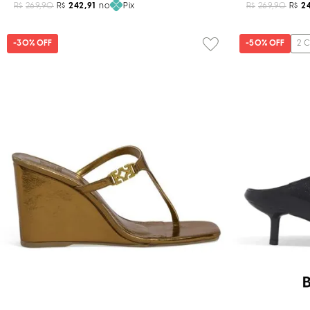
R$
269,90
R$
242,91
no
Pix
R$
269,90
R$
2
-
30%
OFF
-
50%
OFF
2
C