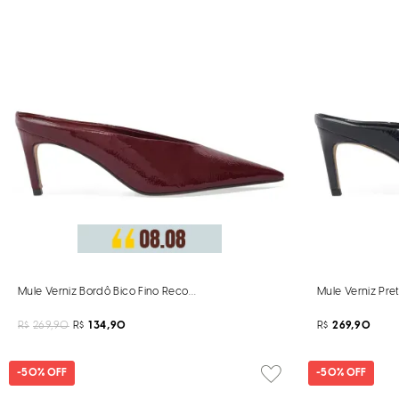
Mule Verniz Bordô Bico Fino Recorte
Mule Verniz Pre
R$
269,90
R$
134,90
R$
269,90
-
50%
OFF
-
50%
OFF