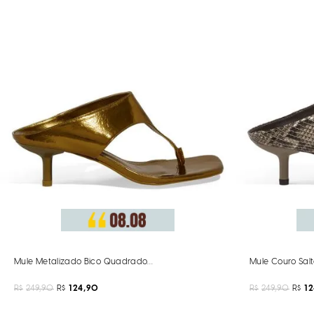
Mule Metalizado Bico Quadrado Bronze
Mule Couro Salt
R$
249,90
R$
124,90
R$
249,90
R$
1