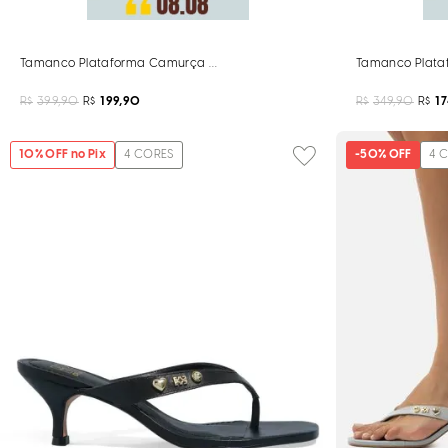
Tamanco Plataforma Camurça Caramelo Pespontos
Tamanco Plataf
R$
399,90
R$
199,90
R$
349,90
R$
1
10
% OFF no Pix
4
CORES
-
50%
OFF
4
C