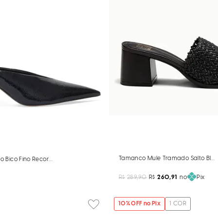
Tamanco Mule Tramado Salto Bloc
to Bico Fino Recorte
R$
289,90
R$
260,91
no
Pix
10
% OFF no Pix
1
COR