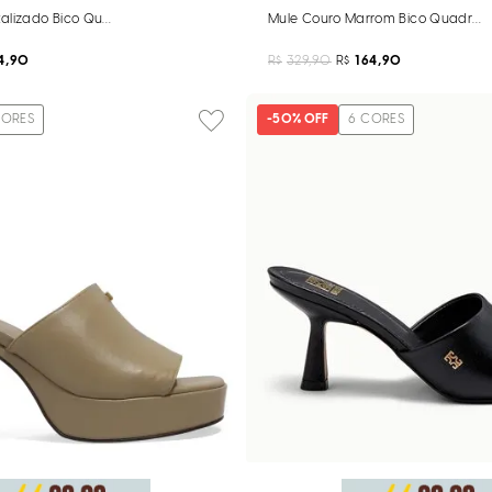
alizado Bico Quadrado Preto
Mule Couro Marrom Bico Quadrad
4,90
R$
329,90
R$
164,90
ORES
-
50%
OFF
6
CORES