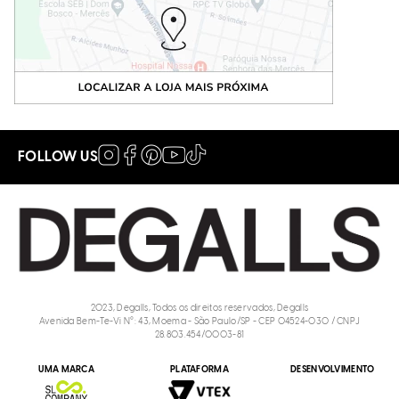
FOLLOW US
2023, Degalls, Todos os direitos reservados, Degalls
Avenida Bem-Te-Vi N°: 43, Moema - São Paulo/SP - CEP 04524-030 / CNPJ
28.803.454/0003-81
UMA MARCA
PLATAFORMA
DESENVOLVIMENTO