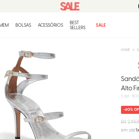
BEST
O q
MEM
BOLSAS
ACESSÓRIOS
SALE
SELLERS
S
Sandál
Alto F
:
90
60%
R$
249,
em até
1