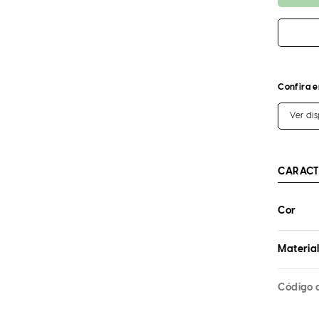
Confira e
Ver di
CARACT
Cor
Materia
Código 