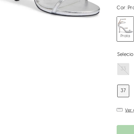
Cor:
Pr
Prata
33
37
Ver