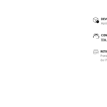
DEV
Apó
CEN
Via
RET
Para
às 1