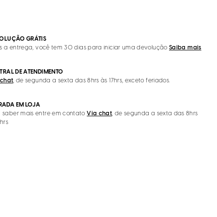
OLUÇÃO GRÁTIS
s a entrega, você tem 30 dias para iniciar uma devolução
Saiba mais
TRAL DE ATENDIMENTO
 chat
, de segunda a sexta das 8hrs às 17hrs, exceto feriados.
IRADA EM LOJA
 saber mais entre em contato
Via chat
, de segunda a sexta das 8hrs
7hrs