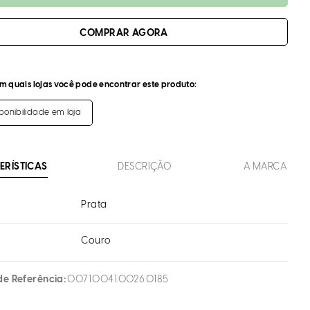
m quais lojas você pode encontrar este produto:
sponibilidade em loja
ERÍSTICAS
DESCRIÇÃO
A MARCA
Prata
Couro
l
de Referência
0071.0041.0026.0185