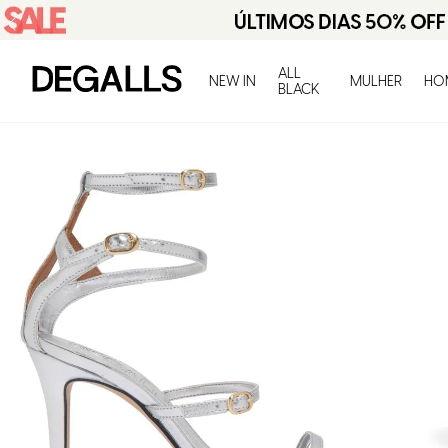
ALL
NEW IN
MULHER
HO
BLACK