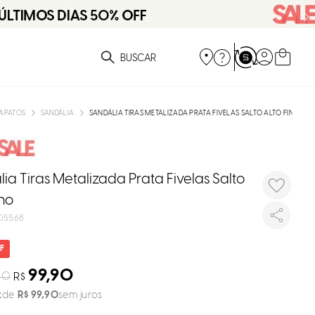
DISPON
EM
ue você está procurando?
e
APATOS
SANDÁLIA
SANDÁLIA TIRAS METALIZADA PRATA FIVELAS SALTO ALTO FINO
e
p
ia Tiras Metalizada Prata Fivelas Salto
ino
Selecione
05568
seu estado
O
99,90
90
R$
Usar
R$
99
,
90
sem juros
loca