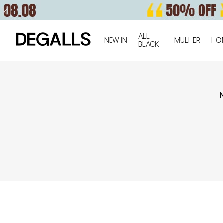
ALL
NEW IN
MULHER
HO
BLACK
N