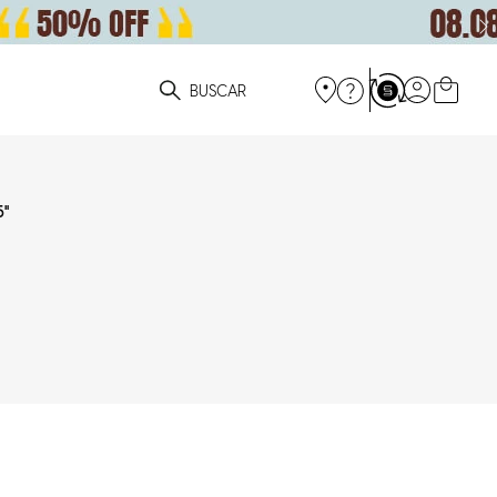
ue você está procurando?
5
"