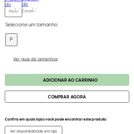
loca
a
Caramelo
Preto
P
Ver guia de tamanhos
ADICIONAR AO CARRINHO
Confira em quais lojas você pode encontrar este produto:
Ver disponibilidade em loja