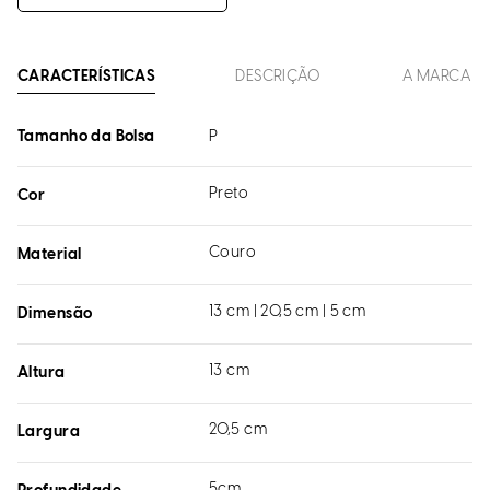
CARACTERÍSTICAS
DESCRIÇÃO
A MARCA
Tamanho da Bolsa
P
Preto
Cor
Couro
Material
13 cm | 20,5 cm | 5 cm
Dimensão
13 cm
Altura
20,5 cm
Largura
5cm