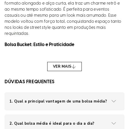
formato alongado e alça curta, ela traz um charme retrô e
ao mesmo tempo sofisticado. É perfeita para eventos
casuais ou até mesmo para um look mais arrumado. Esse
modelo voltou com força total, conquistando espaço tanto
nos looks de street style quanto em produções mais
requintadas.
Bolsa Bucket: Estilo e Praticidade
A bolsa bucket, ou bolsa saco, tem um design inconfundível,
com sua forma arredondada e fechamento com cordão
VER MAIS
ajustável. Esse modelo combina um toque moderno com
bastante espaço interno, sendo ideal para quem gosta de
carregar um pouco mais de itens no dia a dia sem perder a
DÚVIDAS FREQUENTES
elegância.
Bolsa Clutch: Sofisticação Para Ocasiões Especiais
1
.
Qual a principal vantagem de uma bolsa média?
A clutch é aquela bolsa média perfeita para eventos
A bolsa média equilibra praticidade e estilo, sendo
formais. Pequena, sem alças ou com uma alça discreta, ela é
grande o suficiente para carregar itens essenciais sem
projetada para carregar apenas o essencial: celular,
2
.
Qual bolsa média é ideal para o dia a dia?
ser volumosa demais.
chaves, cartões e batom. O diferencial está nos detalhes –