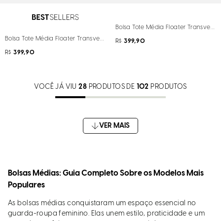
Bolsa Tote Média Floater Transvers
Bolsa Tote Média Floater Transversal Preta
R$
399,90
R$
399,90
VOCÊ JÁ VIU
28
PRODUTOS DE
102
PRODUTOS
Bolsas Médias: Guia Completo Sobre os Modelos Mais
Populares
As bolsas médias conquistaram um espaço essencial no
guarda-roupa feminino. Elas unem estilo, praticidade e um