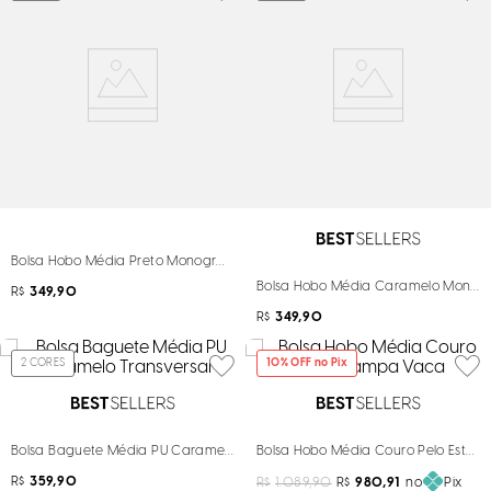
Bolsa Hobo Média Preto Monograma Alça De Ombro
Bolsa Hobo Média Caramelo Monog
R$
349,90
R$
349,90
2
CORES
10
% OFF no Pix
Bolsa Baguete Média PU Caramelo Transversal
Bolsa Hobo Média Couro Pelo Esta
R$
359,90
R$
1.089,90
R$
980,91
no
Pix