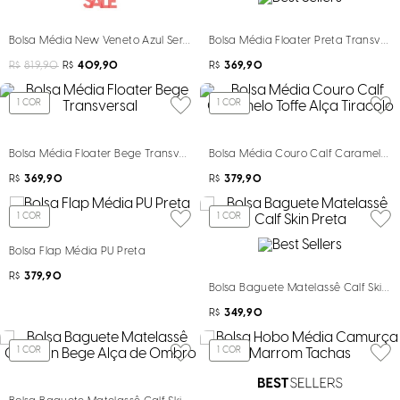
Bolsa Média New Veneto Azul Sereno Alça Tiracolo
Bolsa Média Floater Preta Transvers
R$
819,90
R$
409,90
R$
369,90
1
COR
1
COR
Bolsa Média Floater Bege Transversal
Bolsa Média Couro Calf Caramelo Tof
R$
369,90
R$
379,90
1
COR
1
COR
Bolsa Flap Média PU Preta
R$
379,90
Bolsa Baguete Matelassê Calf Skin P
R$
349,90
1
COR
1
COR