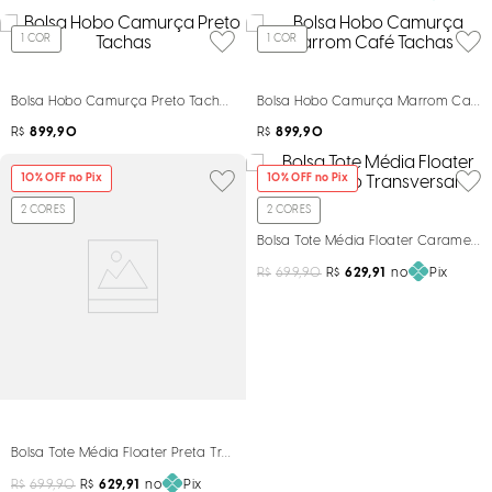
1
COR
1
COR
Bolsa Hobo Camurça Preto Tachas
Bolsa Hobo Camurça Marrom Café 
R$
899,90
R$
899,90
10
% OFF no Pix
10
% OFF no Pix
2
CORES
2
CORES
Bolsa Tote Média Floater Caramelo 
R$
699,90
R$
629,91
no
Pix
Bolsa Tote Média Floater Preta Transversal
R$
699,90
R$
629,91
no
Pix