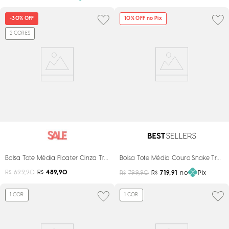
-
30%
OFF
10
% OFF no Pix
2
CORES
Bolsa Tote Média Floater Cinza Transversal
Bolsa Tote Média Couro Snake Trans
R$
699,90
R$
489,90
R$
799,90
R$
719,91
no
Pix
1
COR
1
COR