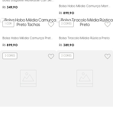
Bolsa Baguete Matelassê Calf Skin Bege Alça De Ombro
Bolsa Hobo Média Camurça Marrom
R$
349,90
R$
899,90
1
COR
2
CORES
Bolsa Hobo Média Camurça Preto Tachas
Bolsa Tiracolo Média Rústica Preto
R$
899,90
R$
389,90
2
CORES
2
CORES