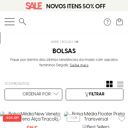
O que você está procurando?
BOLSAS
M
BOLSAS
Fique por dentro das últimas tendências da moda com sapatos
Saiba mais
femininos Degalls.
102
PRODUTOS
-
50%
OFF
1
COR