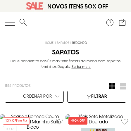
O que você está procurando?
SAPATOS
REDONDO
SAPATOS
Fique por dentro das últimas tendências da moda com sapatos
Saiba mais
femininos Degalls.
1186
PRODUTOS
10
% OFF no Pix
-
50%
OFF
1
COR