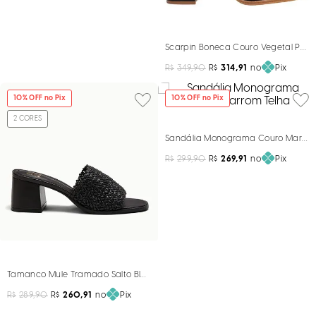
Scarpin Boneca Couro Vegetal Preto
R$
349,90
R$
314,91
no
Pix
10
% OFF no Pix
10
% OFF no Pix
2
CORES
Sandália Monograma Couro Marrom
R$
299,90
R$
269,91
no
Pix
Tamanco Mule Tramado Salto Bloco Preto
R$
289,90
R$
260,91
no
Pix