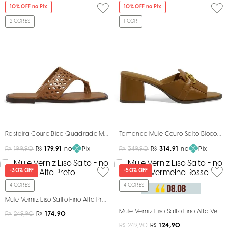
10
% OFF no Pix
10
% OFF no Pix
2
CORES
1
COR
Rasteira Couro Bico Quadrado Marrom Sela
Tamanco Mule Couro Salto Bloco Ma
R$
199,90
R$
179,91
no
Pix
R$
349,90
R$
314,91
no
Pix
-
30%
OFF
-
50%
OFF
4
CORES
4
CORES
Mule Verniz Liso Salto Fino Alto Preto
Mule Verniz Liso Salto Fino Alto Verm
R$
249,90
R$
174,90
R$
249,90
R$
124,90