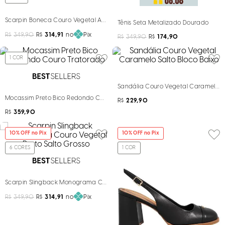
Scarpin Boneca Couro Vegetal Azul Marinho Salto Bloco
Tênis Seta Metalizado Dourado
R$
349,90
R$
314,91
no
Pix
R$
349,90
R$
174,90
1
COR
Sandália Couro Vegetal Caramelo Sa
Mocassim Preto Bico Redondo Couro Tratorado
R$
229,90
R$
359,90
10
% OFF no Pix
10
% OFF no Pix
6
CORES
1
COR
Scarpin Slingback Monograma Couro Vegetal Preto Salto Grosso
R$
349,90
R$
314,91
no
Pix