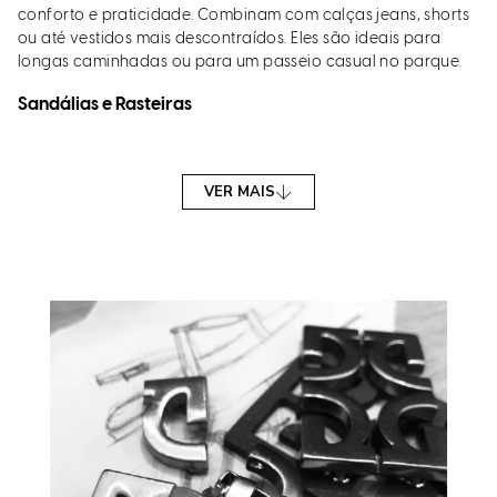
conforto e praticidade. Combinam com calças jeans, shorts
ou até vestidos mais descontraídos. Eles são ideais para
longas caminhadas ou para um passeio casual no parque.
Sandálias e Rasteiras
As sandálias e rasteiras de bico redondo são a cara dos
dias quentes. Além de frescas, são muito confortáveis. Ficam
VER MAIS
incríveis com saias, vestidos leves ou shorts, trazendo um ar
despojado e feminino.
Papetes de Bico Redondo
As papetes, com seu estilo mais esportivo, ganharam o
coração de quem preza por praticidade e conforto. Elas
combinam bem com looks casuais, como bermudas e
camisetas, sendo uma escolha versátil para diferentes
ocasiões.
Como Combinar Sapatos de Bico Redondo
Estilos Casuais