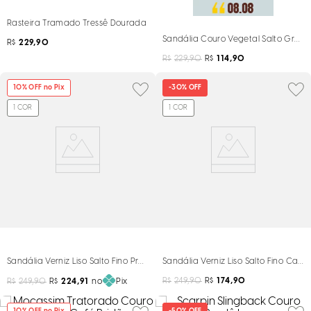
Rasteira Tramado Tressê Dourada
Sandália Couro Vegetal Salto Grosso
R$
229,90
R$
229,90
R$
114,90
10
% OFF no Pix
-
30%
OFF
1
COR
1
COR
Sandália Verniz Liso Salto Fino Preta
Sandália Verniz Liso Salto Fino Cara
R$
249,90
R$
174,90
R$
249,90
R$
224,91
no
Pix