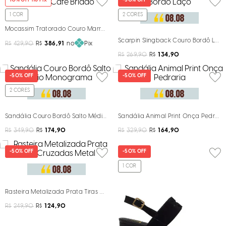
10
% OFF no Pix
-
50%
OFF
1
COR
2
CORES
Mocassim Tratorado Couro Marrom Café Bridão
Scarpin Slingback Couro Bordô Laç
R$
429,90
R$
386,91
no
Pix
R$
269,90
R$
134,90
-
50%
OFF
-
50%
OFF
2
CORES
Sandália Couro Bordô Salto Médio Monograma
Sandália Animal Print Onça Pedrari
R$
349,90
R$
174,90
R$
329,90
R$
164,90
-
50%
OFF
-
50%
OFF
1
COR
Rasteira Metalizada Prata Tiras Cruzadas Metal
R$
249,90
R$
124,90