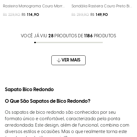
Rasteira Monograma Couro Marrom Café
Sandália Rasteira Couro Preto Bico
R$
229,90
R$
114,90
R$
299,90
R$
149,90
VOCÊ JÁ VIU
28
PRODUTOS DE
1186
PRODUTOS
Sapato Bico Redondo
O Que São Sapatos de Bico Redondo?
Os sapatos de bico redondo são conhecidos por seu
formato único e confortável, caracterizado pela ponta
arredondada. Este design, além de funcional, combina com
diversos estilos e ocasiões. Mas o que realmente torna este