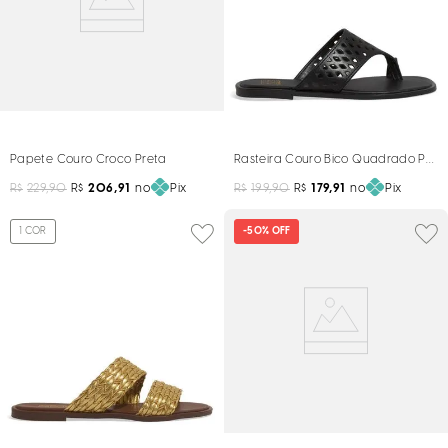
Papete Couro Croco Preta
Rasteira Couro Bico Quadrado Pret
R$
229,90
R$
206,91
no
Pix
R$
199,90
R$
179,91
no
Pix
1
COR
-
50%
OFF