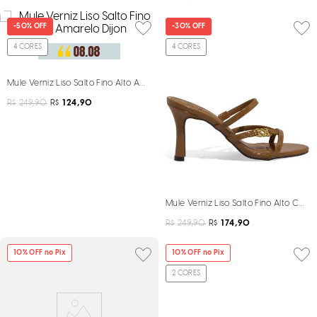
-
50%
OFF
-
30%
OFF
4
CORES
4
CORES
Mule Verniz Liso Salto Fino Alto Amarelo Dijon
R$
249,90
R$
124,90
Mule Verniz Liso Salto Fino Alto Car
R$
249,90
R$
174,90
10
% OFF no Pix
10
% OFF no Pix
2
CORES