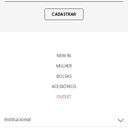
versatilidade e estilo. Com uma variedade de modelos,
como tênis, sandálias e papetes, eles são perfeitos para
CADASTRAR
qualquer ocasião. Invista nesse tipo de calçado e aproveite
todo o conforto que ele pode oferecer!
NEW IN
MULHER
BOLSAS
ACESSÓRIOS
OUTLET
Institucional