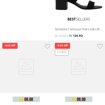
Sandália Camurça Preto Salto Blo
R$
249,90
R$
124,90
-
50%
OFF
-
50%
OFF
2
CORES