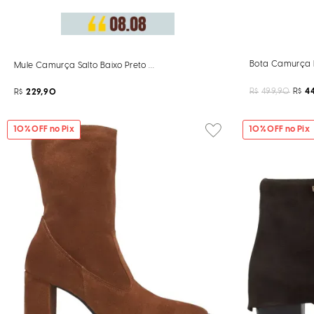
Bota Camurça 
Mule Camurça Salto Baixo Preto Monograma
R$
499,90
R$
44
R$
229,90
10
% OFF no Pix
10
% OFF no Pix