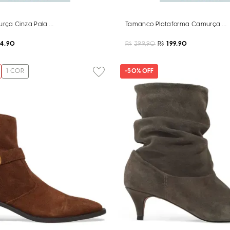
rça Cinza Pala Monograma
Tamanco Plataforma Camurça Ca
64,90
R$
399,90
R$
199,90
1
COR
-
50%
OFF