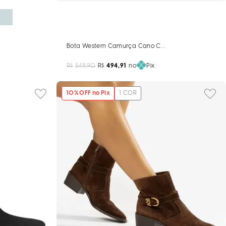
Bota Western Camurça Cano Curto Marrom Café
 Cinza
R$
549,90
R$
494,91
no
Pix
10
% OFF no Pix
1
COR