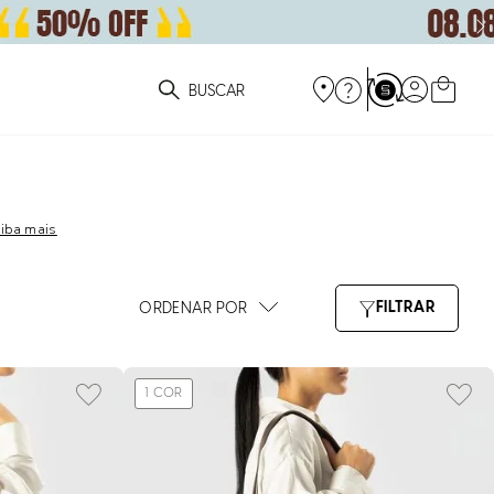
ue você está procurando?
iba mais
1
COR