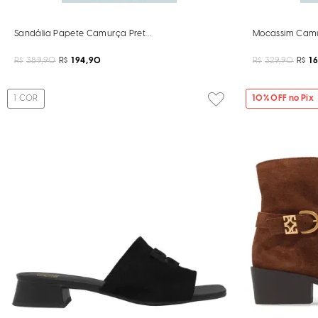
Sandália Papete Camurça Preta Tachas
Mocassim Camu
R$
389,90
R$
194,90
R$
329,90
R$
1
1
COR
10
% OFF no Pix