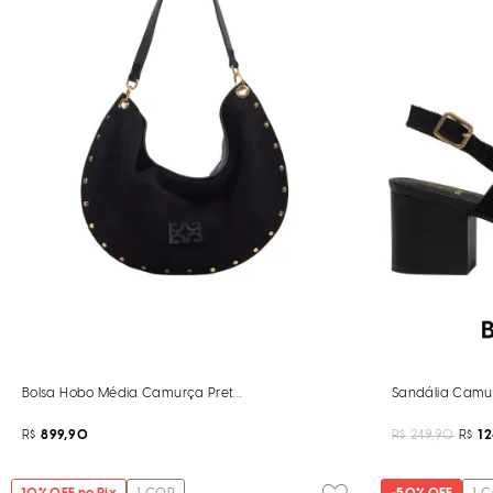
Bolsa Hobo Média Camurça Preto Tachas
Sandália Camu
R$
899,90
R$
249,90
R$
1