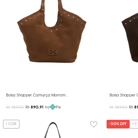
Bolsa Shopper Camurça Marrom Tachas
Bolsa Shopper
R$
989,90
R$
890,91
no
Pix
R$
989,90
R$
8
1
COR
-
50%
OFF
1
C