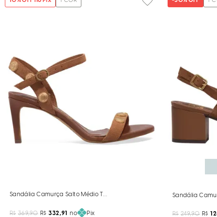
10
% OFF no Pix
1
COR
-
50%
OFF
1
C
Sandália Camurça Salto Médio Tachas Caramelo
Sandália Camu
R$
369,90
R$
332,91
no
Pix
R$
249,90
R$
1