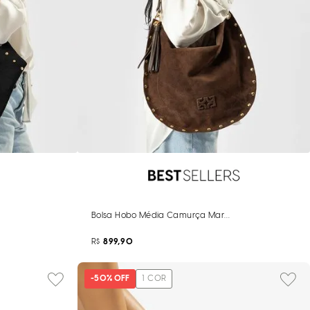
has
Bolsa Hobo Média Camurça Marrom Tachas
R$
899,90
-
50%
OFF
1
COR