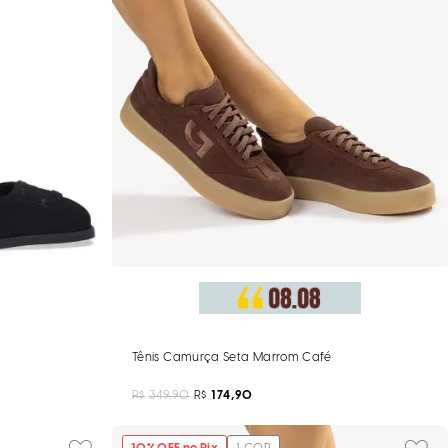
grama Preto
Tênis Camurça Seta Marrom Café
R$
349,90
R$
174,90