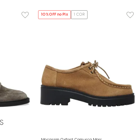
10
% OFF no Pix
1
COR
Mocassim Oxford Camurça Marrom Tratorado