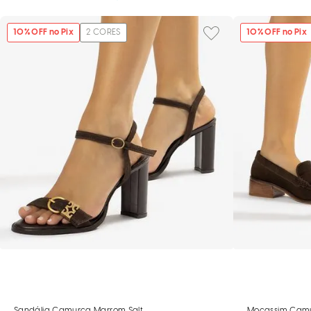
10
% OFF no Pix
2
CORES
10
% OFF no Pix
Sandália Camurça Marrom Salto Médio Fivela
Mocassim Camur