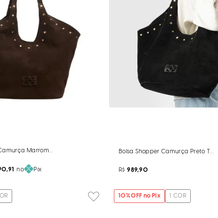
 Camurça Marrom Café Tachas
Bolsa Shopper Camurça Preto Tac
90,91
no
Pix
R$
989,90
OR
10
% OFF no Pix
1
COR