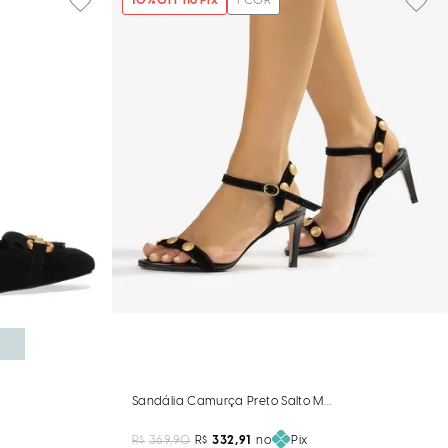
10
% OFF no Pix
1
COR
Sandália Camurça Preto Salto Médio Tachas
adrado Bridão
R$
369,90
R$
332,91
no
Pix