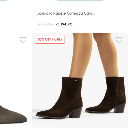
ramelo Pespontos
Sandália Papete Camurça Caramelo Tachas
R$
389,90
R$
194,90
10
% OFF no Pix