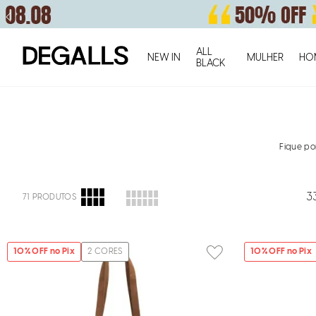
ALL
NEW IN
MULHER
HO
BLACK
Fique po
3
71
PRODUTOS
10
% OFF no Pix
2
CORES
10
% OFF no Pix