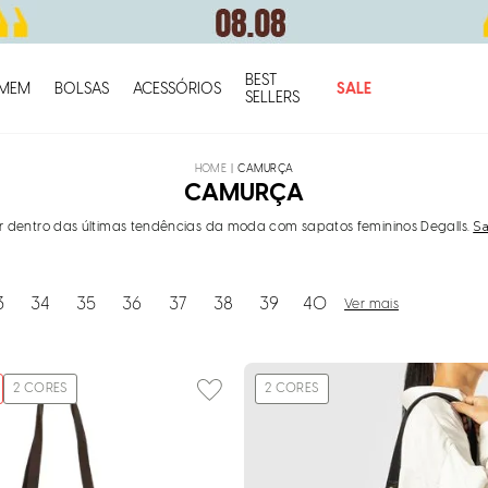
BEST
O q
MEM
BOLSAS
ACESSÓRIOS
SALE
SELLERS
CAMURÇA
CAMURÇA
Sa
r dentro das últimas tendências da moda com sapatos femininos Degalls.
3
34
35
36
37
38
39
40
Ver mais
2
CORES
2
CORES