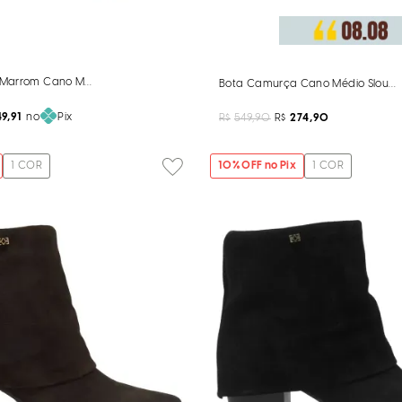
Marrom Cano Médio Fivela
Bota Camurça Cano Médio Slouch
9,91
no
Pix
R$
549,90
R$
274,90
1
COR
10
% OFF no Pix
1
COR