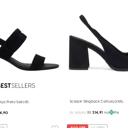
Scarpin Slingback Camurça Mono
rça Preto Salto Bloco Monograma
R$
349,90
R$
314,91
no
Pix
24,90