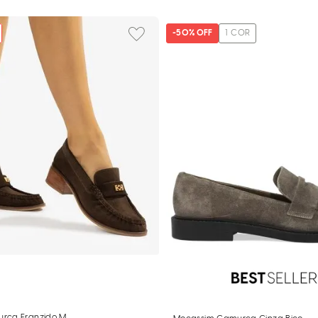
-
50%
OFF
1
COR
ça Franzido Marrom Salto Baixo