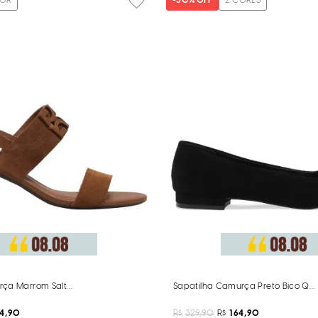
OR
-
50%
OFF
2
CORES
rça Marrom Salto Bloco Monograma
Sapatilha Camurça Preto Bico Qu
24,90
R$
329,90
R$
164,90