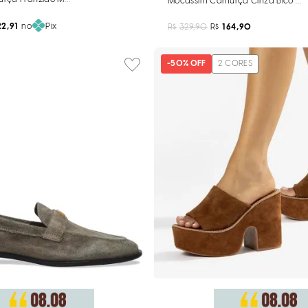
Mocassim Camurça Cinza Bico Re
22,91
no
Pix
R$
329,90
R$
164,90
-
50%
OFF
2
CORES