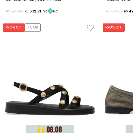
R$
369,90
R$
332,91
no
Pix
R$
469,90
R$
4
-
50%
OFF
1
COR
-
50%
OFF