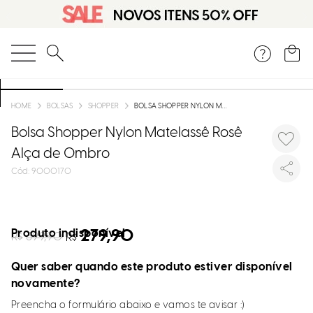
O que você está procurando?
BOLSAS
SHOPPER
BOLSA SHOPPER NYLON MATELASSÊ ROSÊ ALÇA DE OMBRO
Bolsa Shopper Nylon Matelassê Rosê
Alça de Ombro
:
9000170
Produto indisponível
279,90
R$
399,90
R$
Quer saber quando este produto estiver disponível
novamente?
Preencha o formulário abaixo e vamos te avisar :)