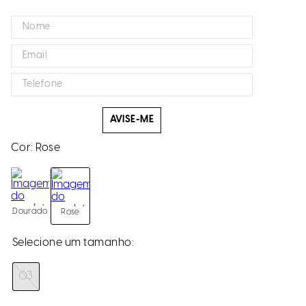
AVISE-ME
Cor:
Rose
Dourado
Rose
03