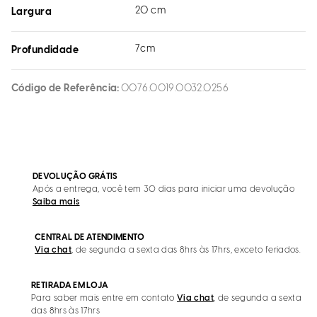
20 cm
Largura
7cm
Profundidade
Código de Referência
0076.0019.0032.0256
DEVOLUÇÃO GRÁTIS
Após a entrega, você tem 30 dias para iniciar uma devolução
Saiba mais
CENTRAL DE ATENDIMENTO
Via chat
, de segunda a sexta das 8hrs às 17hrs, exceto feriados.
RETIRADA EM LOJA
Para saber mais entre em contato
Via chat
, de segunda a sexta
das 8hrs às 17hrs