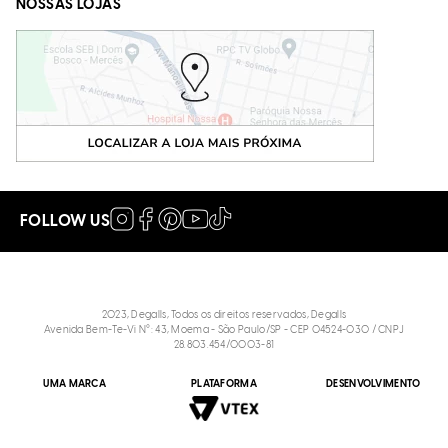
NOSSAS LOJAS
FOLLOW US
2023, Degalls, Todos os direitos reservados, Degalls
Avenida Bem-Te-Vi N°: 43, Moema - São Paulo/SP - CEP 04524-030 / CNPJ
28.803.454/0003-81
Bolsa tiracolo floater cerâmica
UMA MARCA
PLATAFORMA
DESENVOLVIMENTO
R$
264
,
90
P
Tamanho
: