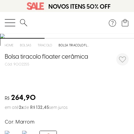
DISPON
EM
O que você está procurando?
e
BOLSAS
TIRACOLO
BOLSA TIRACOLO FLOATER CERÂMICA
Bolsa tiracolo floater cerâmica
e
:
9002255
p
Selecion
seu
264,90
R$
estado:
em até
2
R$
132
,
45
sem juros
O
Cor:
Marrom
Usar