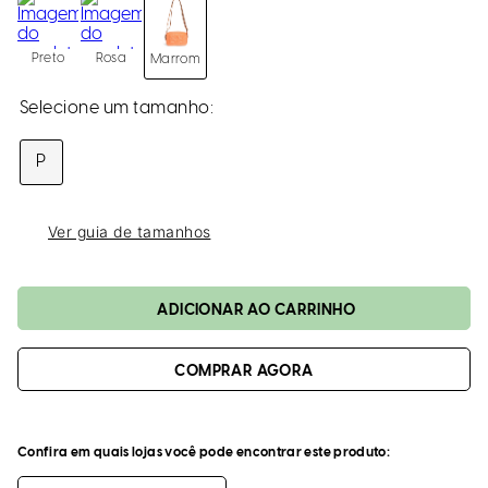
loca
a
Preto
Rosa
Marrom
P
Ver guia de tamanhos
ADICIONAR AO CARRINHO
Confira em quais lojas você pode encontrar este produto: