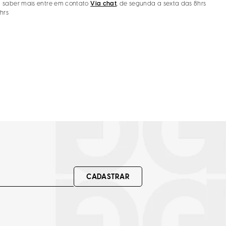
 saber mais entre em contato
Via chat
, de segunda a sexta das 8hrs
7hrs
CADASTRAR