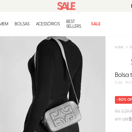
BEST
O q
MEM
BOLSAS
ACESSÓRIOS
SALE
SELLERS
B
Bolsa 
:
90
50%
R$
529,
em até
2