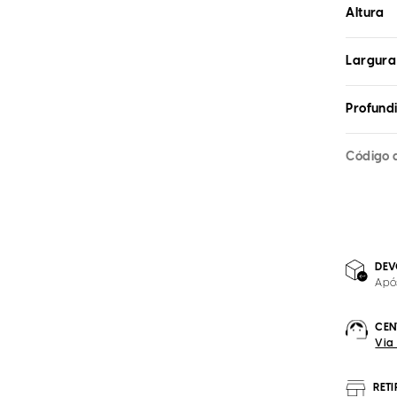
Altura
Largura
Profund
Código 
DEV
Apó
CEN
Via
RET