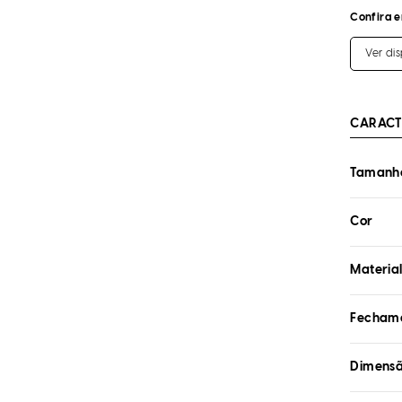
Confira e
Ver di
CARACT
Tamanho
Cor
Materia
Fecham
Dimens