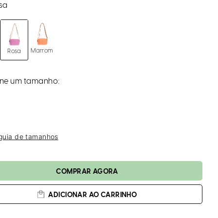
a
sa
Marrom
Rosa
 guia de tamanhos
ADICIONAR AO CARRINHO