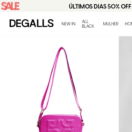
ALL
NEW IN
MULHER
HO
BLACK