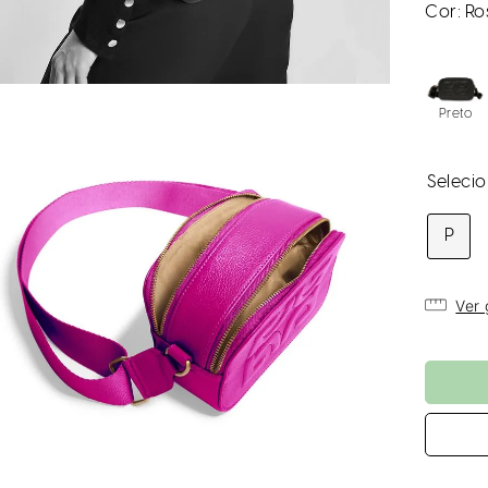
Cor:
Ro
Preto
P
Ver