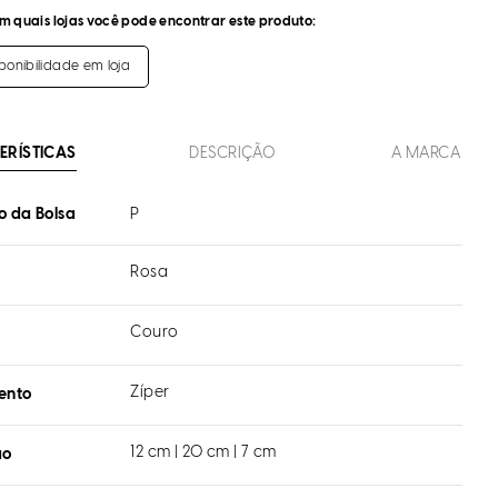
m quais lojas você pode encontrar este produto:
sponibilidade em loja
ERÍSTICAS
DESCRIÇÃO
A MARCA
 da Bolsa
P
Rosa
Couro
l
Zíper
ento
12 cm | 20 cm | 7 cm
ão