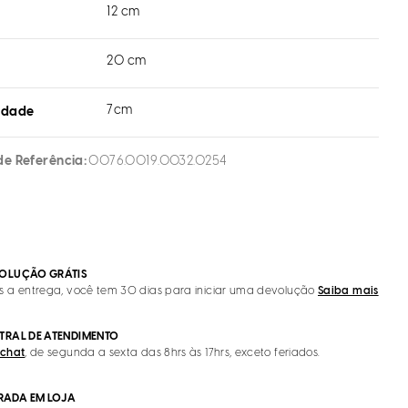
12 cm
20 cm
7cm
idade
de Referência
0076.0019.0032.0254
OLUÇÃO GRÁTIS
s a entrega, você tem 30 dias para iniciar uma devolução
Saiba mais
TRAL DE ATENDIMENTO
 chat
, de segunda a sexta das 8hrs às 17hrs, exceto feriados.
IRADA EM LOJA