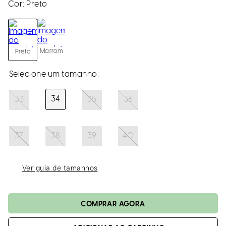
loca
Cor:
Preto
a
Marrom
Preto
34
33
35
36
37
38
39
40
Ver guia de tamanhos