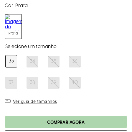
loca
Cor:
Prata
a
Prata
33
34
35
36
37
38
39
40
Ver guia de tamanhos