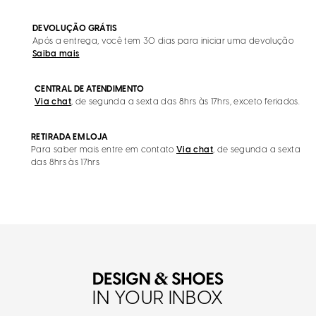
DEVOLUÇÃO GRÁTIS
Após a entrega, você tem 30 dias para iniciar uma devolução
Saiba mais
CENTRAL DE ATENDIMENTO
Via chat
, de segunda a sexta das 8hrs às 17hrs, exceto feriados.
RETIRADA EM LOJA
Para saber mais entre em contato
Via chat
, de segunda a sexta
das 8hrs às 17hrs
IN YOUR INBOX