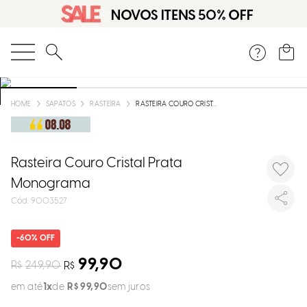
DISPON
EM
O que você está procurando?
e
SAPATOS
RASTEIRA
RASTEIRA COURO CRISTAL PRATA MONOGRAMA
e
p
Rasteira Couro Cristal Prata
Monograma
:
9003527
Selecion
seu
estado:
60%
O
99,90
R$
249,90
R$
em até
1
R$
99
,
90
sem juros
Usar