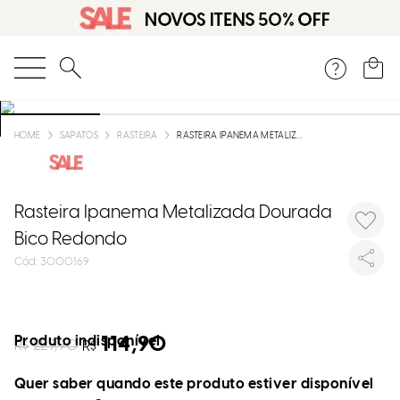
O que você está procurando?
SAPATOS
RASTEIRA
RASTEIRA IPANEMA METALIZADA DOURADA BICO REDONDO
Rasteira Ipanema Metalizada Dourada
Bico Redondo
:
3000169
Produto indisponível
114,90
R$
229,90
R$
Quer saber quando este produto estiver disponível