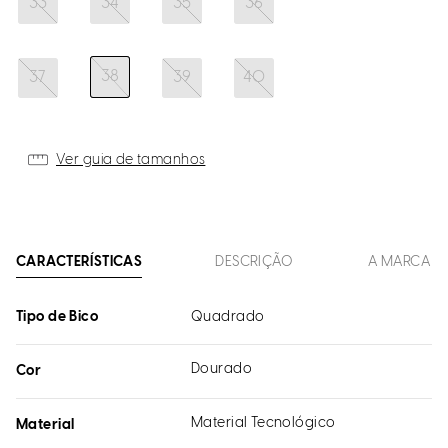
33
34
35
36
38
37
39
40
Ver guia de tamanhos
CARACTERÍSTICAS
DESCRIÇÃO
A MARCA
Tipo de Bico
Quadrado
Dourado
Cor
Material Tecnológico
Material