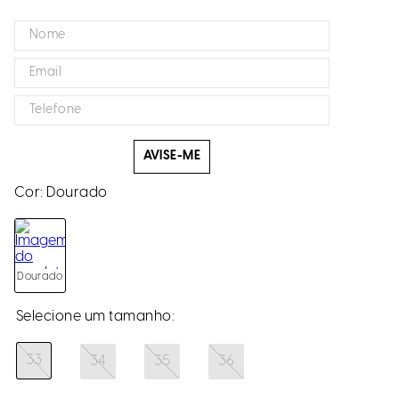
AVISE-ME
Cor:
Dourado
Dourado
33
34
35
36