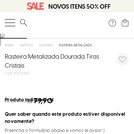
O que você está procurando?
SAPATOS
RASTEIRA
RASTEIRA METALIZADA DOURADA TIRAS CRISTAIS
Rasteira Metalizada Dourada Tiras
Cristais
:
9005942
Produto indisponível
79,90
R$
229,90
R$
Quer saber quando este produto estiver disponível
novamente?
Preencha o formulário abaixo e vamos te avisar :)