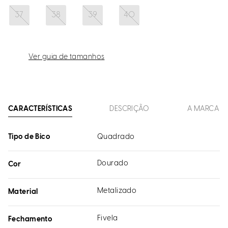
37
38
39
40
Ver guia de tamanhos
CARACTERÍSTICAS
DESCRIÇÃO
A MARCA
Tipo de Bico
Quadrado
Dourado
Cor
Metalizado
Material
Fivela
Fechamento