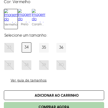
loca
Cor:
Vermelho
a
Preto
Caramelo
Vermelho
34
33
35
36
37
38
39
40
Ver guia de tamanhos
ADICIONAR AO CARRINHO