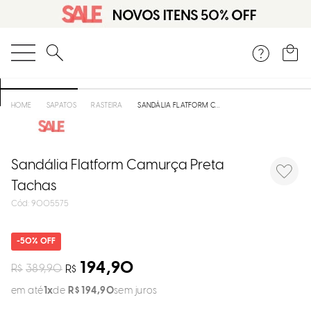
DISPON
EM
O que você está procurando?
e
SAPATOS
RASTEIRA
SANDÁLIA FLATFORM CAMURÇA PRETA TACHAS
e
p
Sandália Flatform Camurça Preta
Tachas
:
9005575
Selecion
seu
estado:
50%
O
194,90
R$
389,90
R$
em até
1
R$
194
,
90
sem juros
Usar