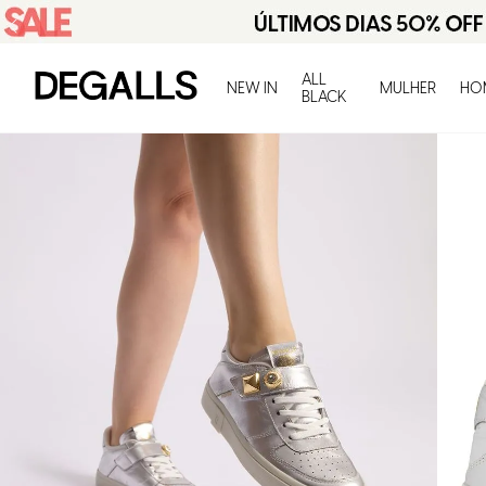
ALL
NEW IN
MULHER
HO
BLACK