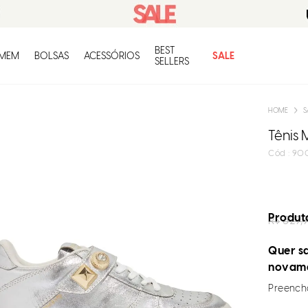
BEST
O q
MEM
BOLSAS
ACESSÓRIOS
SALE
SELLERS
S
Tênis 
:
90
Produto
R$
329,
Quer sa
novam
Preencha