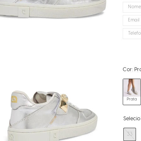
Cor:
Pr
Prata
33