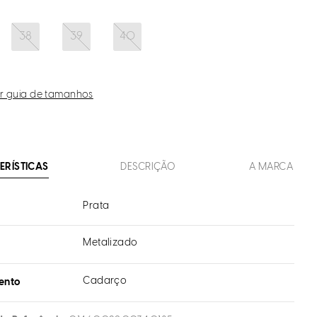
38
39
40
r guia de tamanhos
ERÍSTICAS
DESCRIÇÃO
A MARCA
Prata
Metalizado
l
Cadarço
ento