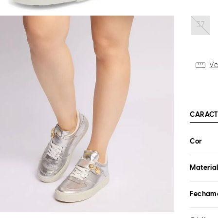
37
Ve
CARACT
Cor
Materia
Fecham