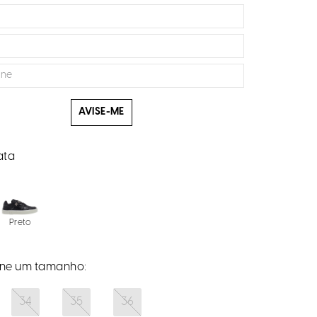
AVISE-ME
ata
Preto
34
35
36