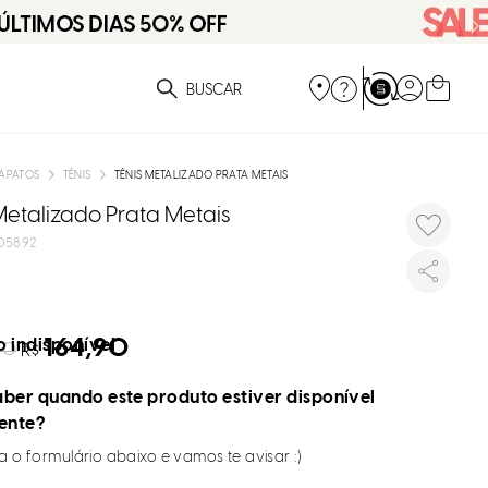
ue você está procurando?
APATOS
TÊNIS
TÊNIS METALIZADO PRATA METAIS
Metalizado Prata Metais
05892
164,90
 indisponível
90
R$
ber quando este produto estiver disponível
ente?
 o formulário abaixo e vamos te avisar :)