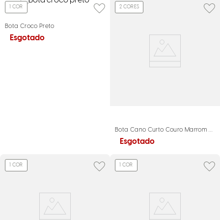
1
COR
2
CORES
Bota Croco Preto
Esgotado
Bota Cano Curto Couro Marrom Salt
Esgotado
1
COR
1
COR