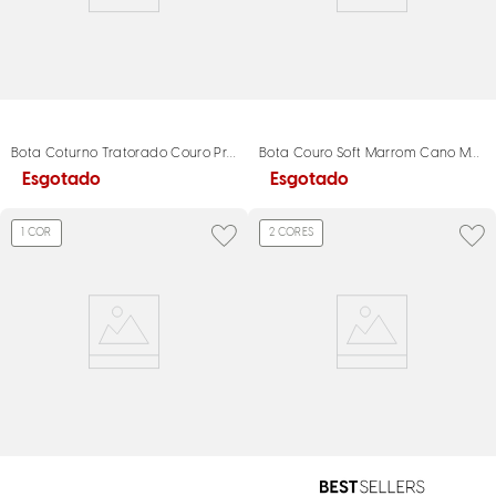
Bota Coturno Tratorado Couro Preto Metais
Bota Couro Soft Marrom Cano Méd
Esgotado
Esgotado
1
COR
2
CORES