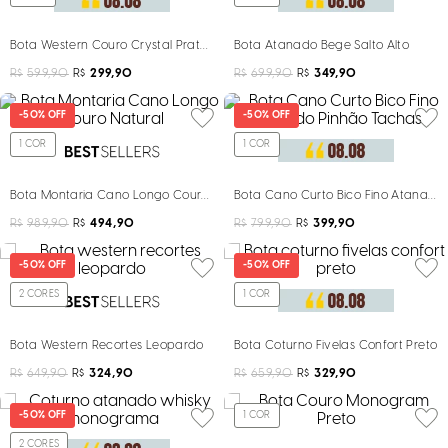
Bota Western Couro Crystal Prata Salto Grosso
Bota Atanado Bege Salto Alto
R$
599,90
R$
299,90
R$
699,90
R$
349,90
-
50%
OFF
-
50%
OFF
1
COR
1
COR
Bota Montaria Cano Longo Couro Natural
Bota Cano Curto Bico Fino Atanado
R$
989,90
R$
494,90
R$
799,90
R$
399,90
-
50%
OFF
-
50%
OFF
2
CORES
1
COR
Bota Western Recortes Leopardo
Bota Coturno Fivelas Confort Preto
R$
649,90
R$
324,90
R$
659,90
R$
329,90
-
50%
OFF
1
COR
2
CORES