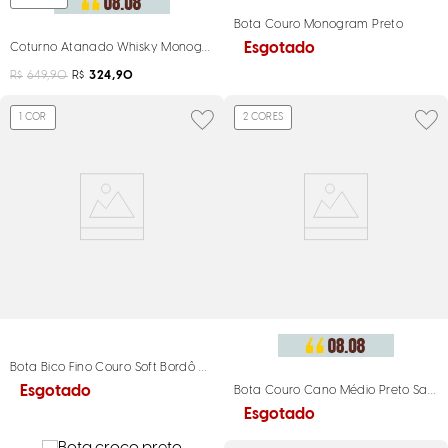
Bota Couro Monogram Preto
Esgotado
Coturno Atanado Whisky Monograma
R$
649,90
R$
324,90
1
COR
2
CORES
Bota Bico Fino Couro Soft Bordô Cano Médio
Esgotado
Bota Couro Cano Médio Preto Salto 
Esgotado