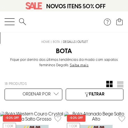
O que você está procurando?
BOTA
DEGALLS | OUTLET
BOTA
Fique por dentro das últimas tendências da moda com sapatos
Saiba mais
femininos Degalls.
18
PRODUTOS
-
50%
OFF
-
50%
OFF
1
COR
1
COR