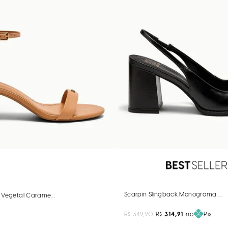
Scarpin Slingback Monograma Cour
 Vegetal Caramelo Salto Bloco Baixo
R$
349,90
R$
314,91
no
Pix