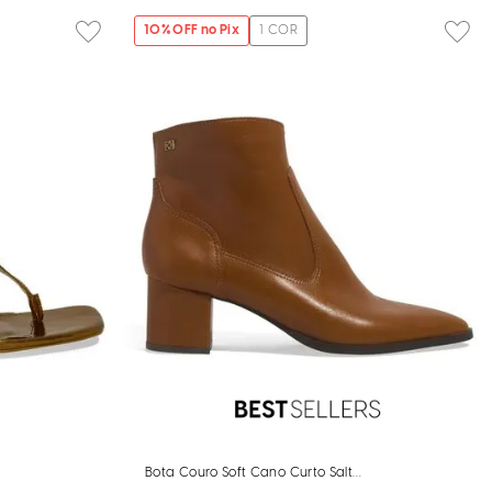
10
% OFF no Pix
1
COR
Bota Couro Soft Cano Curto Salto Bloco Marrom Sela
ronze