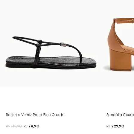
Rasteira Verniz Preta Bico Quadrado
Sandália Couro
R$
149,90
R$
74,90
R$
229,90