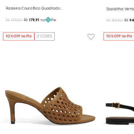
Rasteira Couro Bico Quadrado Marrom Sela
Sapatilha Vern
R$
199,90
R$
179,91
no
Pix
R$
189,90
R$
94
10
% OFF no Pix
2
CORES
10
% OFF no Pix