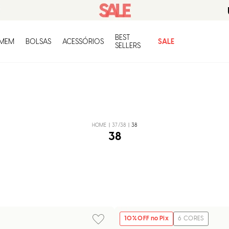
BEST
O q
MEM
BOLSAS
ACESSÓRIOS
SALE
SELLERS
37/38
38
38
10
% OFF no Pix
6
CORES