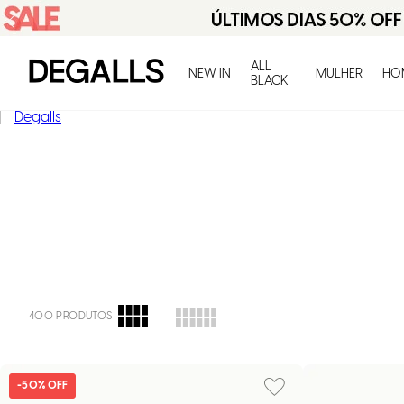
ALL
NEW IN
MULHER
HO
BLACK
400
PRODUTOS
-
50%
OFF