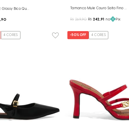
Tamanco Mule Couro Salto Fino Of
iz Glossy Bico Quadrado Preta
R$
269,90
R$
242,91
no
Pix
,90
4
CORES
-
50%
OFF
4
CORES