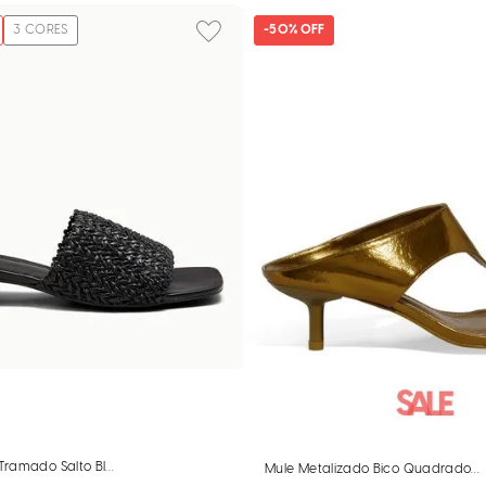
3
CORES
-
50%
OFF
ramado Salto Bloco Baixo Preto
Mule Metalizado Bico Quadrado B