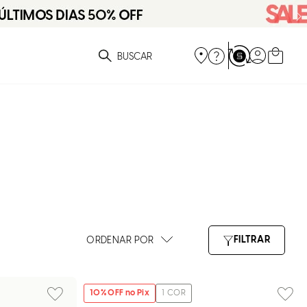
ue você está procurando?
10
% OFF no Pix
1
COR