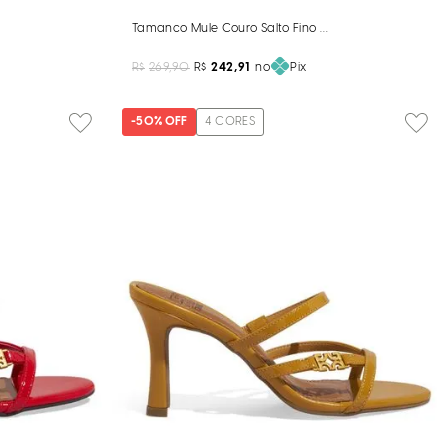
f White
Tamanco Mule Couro Salto Fino Preto
R$
269,90
R$
242,91
no
Pix
-
50%
OFF
4
CORES