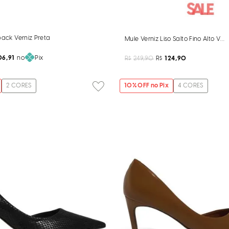
back Verniz Preta
Mule Verniz Liso Salto Fino Alto Ve
06,91
no
Pix
R$
249,90
R$
124,90
2
CORES
10
% OFF no Pix
4
CORES