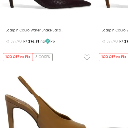
Scarpin Couro Water Snake Salto Médio Marrom Chocolate
Scarpin Couro 
R$
329,90
R$
296,91
no
Pix
R$
329,90
R$
29
10
% OFF no Pix
3
CORES
10
% OFF no Pix