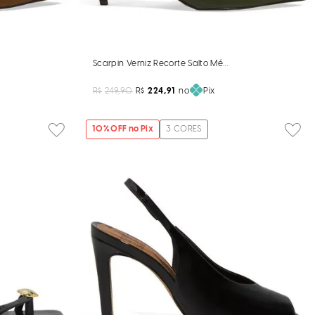
o Caramelo
Scarpin Verniz Recorte Salto Médio Verde Sonora
R$
249,90
R$
224,91
no
Pix
10
% OFF no Pix
3
CORES