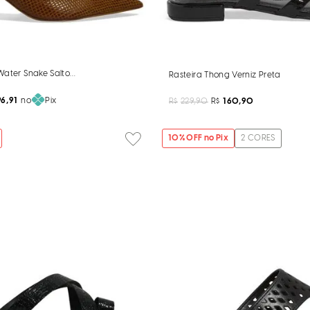
Water Snake Salto Médio Caramelo Ginger
Rasteira Thong Verniz Preta
6,91
no
Pix
R$
229,90
R$
160,90
10
% OFF no Pix
2
CORES