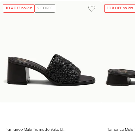
10
% OFF no Pix
2
CORES
10
% OFF no Pix
Tamanco Mule Tramado Salto Bloco Preto
Tamanco Mule T