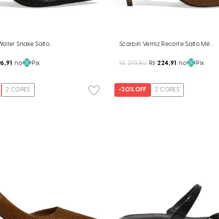
Water Snake Salto Médio Preto
Scarpin Verniz Recorte Salto Médi
6,91
no
Pix
R$
249,90
R$
224,91
no
Pix
2
CORES
-
30%
OFF
2
CORES