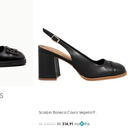
o Vegetal Preto Salto Grosso
Scarpin Boneca Couro Vegetal Preto Salto Bloco
R$
349,90
R$
314,91
no
Pix