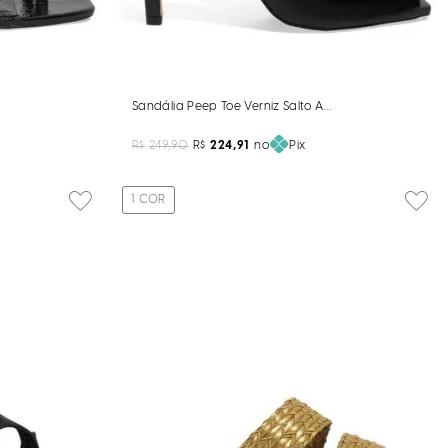
Sandália Peep Toe Verniz Salto Alto Fino Preto
R$
249,90
R$
224,91
no
Pix
1
COR