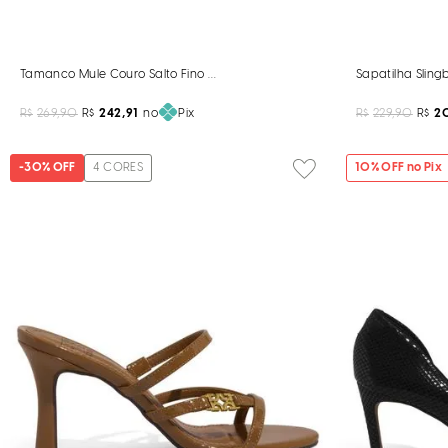
Tamanco Mule Couro Salto Fino Marrom Sela
Sapatilha Sling
R$
269,90
R$
242,91
no
Pix
R$
229,90
R$
2
-
30%
OFF
4
CORES
10
% OFF no Pix