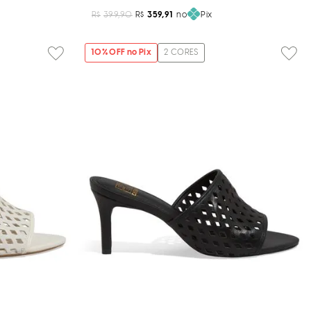
R$
399,90
R$
359,91
no
Pix
10
% OFF no Pix
2
CORES