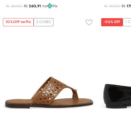
R$
289,90
R$
260,91
no
Pix
R$
199,90
R$
17
10
% OFF no Pix
2
CORES
-
50%
OFF
1
C