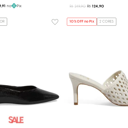
9,91
no
Pix
R$
249,90
R$
124,90
OR
10
% OFF no Pix
2
CORES