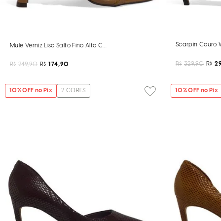
Scarpin Couro 
Mule Verniz Liso Salto Fino Alto Caramelo
R$
329,90
R$
29
R$
249,90
R$
174,90
10
% OFF no Pix
2
CORES
10
% OFF no Pix