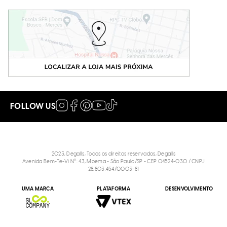
FOLLOW US
2023, Degalls, Todos os direitos reservados, Degalls
Avenida Bem-Te-Vi N°: 43, Moema - São Paulo/SP - CEP 04524-030 / CNPJ
28.803.454/0003-81
Bolsa baguete pelo leopardo verniz preto
UMA MARCA
PLATAFORMA
DESENVOLVIMENTO
R$
699
,
90
R$
489
,
90
P
Tamanho
: