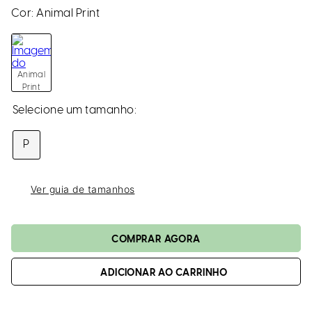
loca
Cor:
Animal Print
a
Animal
Print
P
Ver guia de tamanhos
ADICIONAR AO CARRINHO