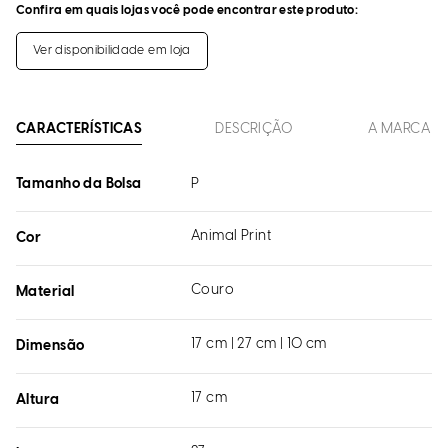
Confira em quais lojas você pode encontrar este produto:
Ver disponibilidade em loja
CARACTERÍSTICAS
DESCRIÇÃO
A MARCA
Tamanho da Bolsa
P
Animal Print
Cor
Couro
Material
17 cm | 27 cm | 10 cm
Dimensão
17 cm
Altura