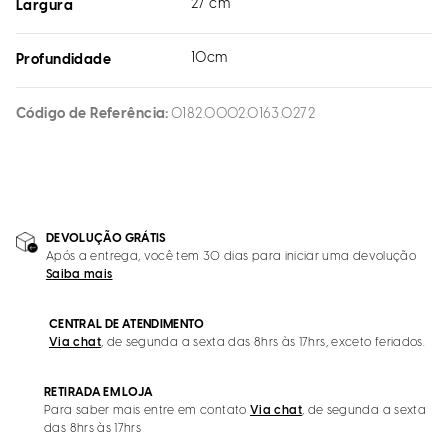
27 cm
Largura
10cm
Profundidade
Código de Referência
0182.0002.0163.0272
DEVOLUÇÃO GRÁTIS
Após a entrega, você tem 30 dias para iniciar uma devolução
Saiba mais
CENTRAL DE ATENDIMENTO
Via chat
, de segunda a sexta das 8hrs às 17hrs, exceto feriados.
RETIRADA EM LOJA
Para saber mais entre em contato
Via chat
, de segunda a sexta
das 8hrs às 17hrs