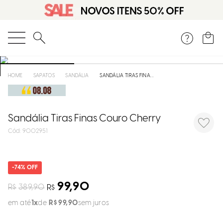
DISPON
EM
O que você está procurando?
e
SAPATOS
SANDÁLIA
SANDÁLIA TIRAS FINAS COURO CHERRY
e
p
Sandália Tiras Finas Couro Cherry
:
9002951
Selecion
seu
74%
estado:
99,90
R$
389,90
R$
O
em até
1
R$
99
,
90
sem juros
Usar