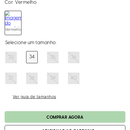
loca
Cor:
Vermelho
a
Vermelho
34
33
35
36
37
38
39
40
Ver guia de tamanhos