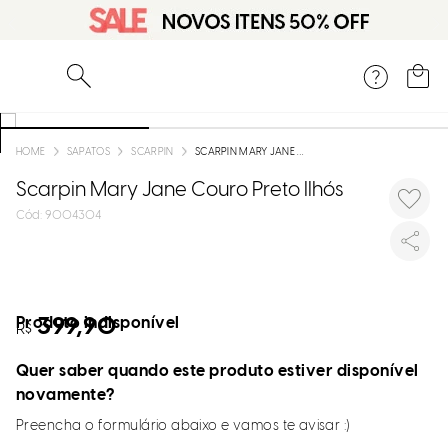
O que você está procurando?
SAPATOS
SCARPIN
SCARPIN MARY JANE COURO PRETO ILHÓS
Scarpin Mary Jane Couro Preto Ilhós
:
9004304
Produto indisponível
399,90
R$
Quer saber quando este produto estiver disponível
novamente?
Preencha o formulário abaixo e vamos te avisar :)