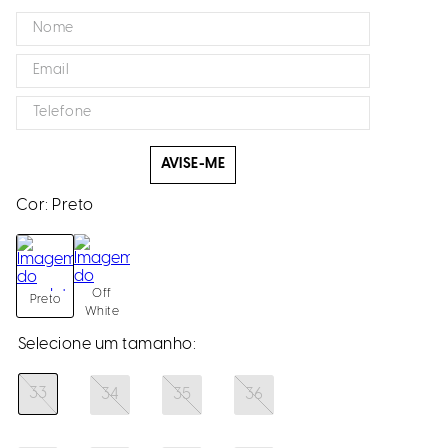
AVISE-ME
Cor:
Preto
Off
Preto
White
33
34
35
36