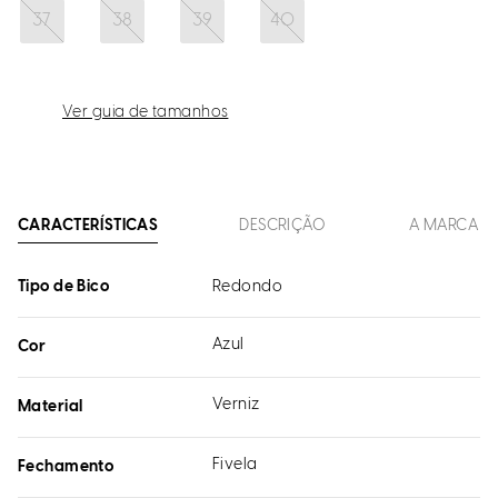
37
38
39
40
Ver guia de tamanhos
CARACTERÍSTICAS
DESCRIÇÃO
A MARCA
Tipo de Bico
Redondo
Azul
Cor
Verniz
Material
Fivela
Fechamento