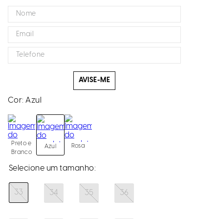
AVISE-ME
Cor:
Azul
Preto e
Rosa
Azul
Branco
33
34
35
36