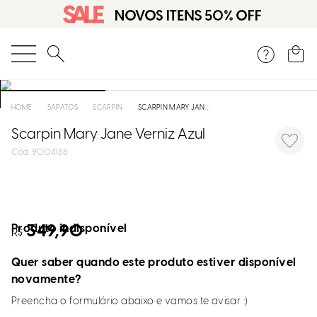
O que você está procurando?
SAPATOS
SCARPIN
SCARPIN MARY JANE VERNIZ AZUL
Scarpin Mary Jane Verniz Azul
:
9004188
Produto indisponível
349,90
R$
Quer saber quando este produto estiver disponível
novamente?
Preencha o formulário abaixo e vamos te avisar :)