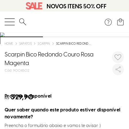
O que você está procurando?
SAPATOS
SCARPIN
SCARPIN BICO REDONDO COURO ROSA MAGENTA
Scarpin Bico Redondo Couro Rosa
Magenta
:
9004502
Produto indisponível
329,90
R$
Quer saber quando este produto estiver disponível
novamente?
Preencha o formulário abaixo e vamos te avisar :)