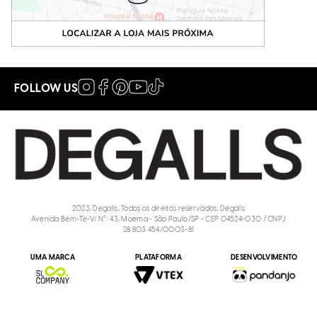
FOLLOW US
2023, Degalls, Todos os direitos reservados, Degalls
Avenida Bem-Te-Vi N°: 43, Moema - São Paulo/SP - CEP 04524-030 / CNPJ
28.803.454/0003-81
UMA MARCA
PLATAFORMA
DESENVOLVIMENTO