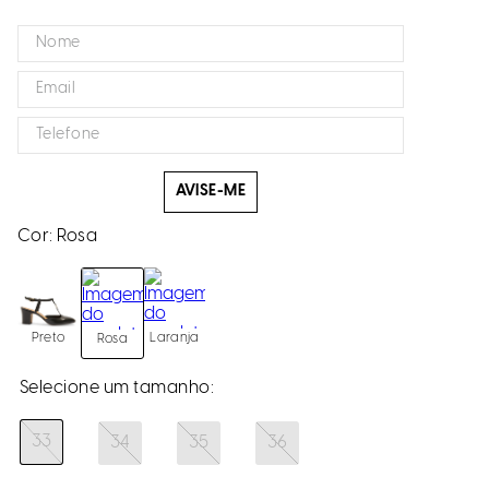
AVISE-ME
Cor:
Rosa
Preto
Laranja
Rosa
33
34
35
36