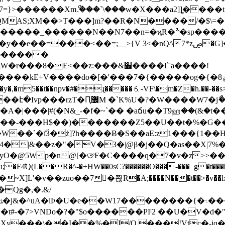
7=}>������Xmޯ.���`\���w�X���a2]]͚���
MAS;XM��>T���]m?��R�N����/�$\=
=�ϗR�ׯ�sp����?)��mS�nX���9\6��]�̦�4N������
=;__>{V 3<�nQ^7*zڝ�G]�7��H!E�c��߽M�`{s�[�}
8ͻ�����
�[�'���7�{�����og�{�޻��ۼ8��}K�c��^A����3F��y��!
5��t��npv�#�ɻ�����⒍-VF\�m�Z�h.��-��s>��gu�
A�|���|#(�N&_-�f�~`�� �aճu��T9ஹ��(&�t�
��`�їӞ�ż]?h����Ƀ�S��aE:z1���{1��H
L'�v��zuo��7򢙣�쯶R�A;����N���t��>�v��l
Qg�,�.&/
!�ʈ��t#-�7>VNDo�?�"$o������PIᴵ2 ��U�V
y���\��I��%�I/Q,���!Vʈc�-jq�RV