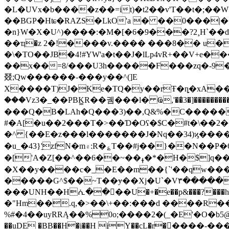
�L�UVx�b����z��=it)�t2��v'T��t�;
��BGP�Hʨ�RAZS�LkO'a � ��0���|��
�n}W�X�U^)����:�M�[�6�9���?2¸H`��
��ҵ�z 2�!����v.���� ���8�� u�
�\�TO��JB�4!#YW'a�t��J�lLp4vR+��V+e���[������
��x��=8/���U3h�����F���zq�-9
叕;Qw������-���y��^(]E
X����T)J�Ke�TQ�y��rŦ�ȵ�xA���v#k�x�gF��mU�/sR�ډ�BT%
���Vz3�_��PBK̳R��궴���l� Ҩ,'��̒3�]����
���Q�B�LAh�Q���3)��,Q&%�C�����
#�A[�u��2���T�>��Ɗ�Oʕ�$C�#t�\��2
�^ {��E�z���l�������J�Nq��34)ϗ��
�u_�43}'̱zfN�m۾:R�؏T��#j��}��N��P�62"�c%  }9PԄ�_%�z,��M�~~��.����"l�?̊����o��ka�U�5��" >�0� "�S;�}
�['A�Z[��^��6��~��ߪ�*�H�$]q��J؁Ba�=c6��a��M% :$E�PӬ��� C� �/��@_h%쨼�[�쏸�����5���7-
�X��y����c�_�E��m��{`'��qw���
�����G^$��~T��ɏ��Xj�U`�V٣������>�Sp2��Q}�`K�?����b��Ṽj��n/�{yH�Ʉ$} �A����!&[��Q�S��y,MZI[�ږ��2�� �
���UNH��Hᕇ��򾦍��U�+�e��p&���?���h��E�ks =�G�
�"Hm��.q,�>��\+��:���d ����R��
%#�4��uyRRĄ��%0o;����2�(_�E'�O�b5@
��uDE �BB��H�j��H jY��cL�r�����