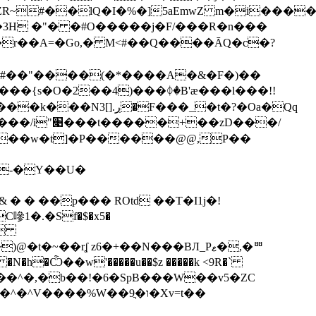
�r��A=�Go,� M<#��Q�
���ĀQ�c�?
����{s�O�2��4)���ᛰ�B'ӕ���l���!!
��_�t�?�Oa�Qq
��zD���/
�A��w�t]�P������@@,P��
;-�Y��U�
� � ��p��� ROtd ��T�I1j�!
�s
�N�h�Ѽ��w'�����u��$z �����k <9R�`
��^�,�b��!�6�SpB���W��v5�ZC