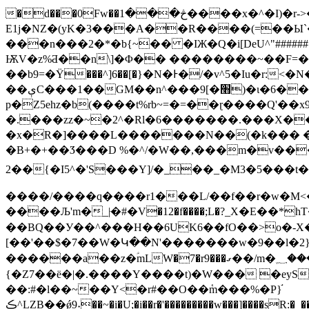
�d���0Fw��څ���1����x�^�I)�r->�A�������^χ��r�V���� `l�D�jy � uG��#���i�Y�>
E1j�NZ�(yK�3���A��R����(=��Ы`
���n���2�*�b{~�� �IЖ�Q�i[DeU^"####
ѬV�z%Ƌ��n\]�Φ�� ��������~��F=�7
��b9=�Ϋ���^]6��[�}�N�Ͱ�/�v^5�Iu�r:<�N
��ېC���1��GM��n^���9[�׫)�ɩ�6��N�&��N�2g&��=�g.$;ѧ�Mܕj�}zC����l�L~��Ktb~u���O/�u�q�Ĉ d����-
p�Z5ehz�b(����t%rb~=�=��ɽ����Q'�
�.���zz�~�2^�Rl�6�������.���X��v0^\^-��|��P! �ۓz1_7�y�|�;�r
�x�R�]����L�������N��(�k��� ���
�B+�+��Ӡ���D %�^/�W��,���m�v����
2��{�I5^�'S���Y]/�_��_�M3�5���t�
����/����q����r1���L/��f��r�w�M<���z�b�\�ڵO����Y��t����x} 5�i���W���?C��
����Љ'm�_|ּ�#�V�12�f����;L�?_Χ�E��*hT�x�L'�|==���
��BQ��У��^���H��6UK6��fO��>o�-Χ�O�r���G���t�,ןh��>����� �-�
[��'��$�7��W�Կ��N'�������w�9��l�2}
������a��z�ؑmLW�7�r9���ގ��/m�؁����K ���.�ی�KF�딝I�����V�{ޓ���Ϊ���o6��;{�ݽ&��w�9���g���7����E;
{�Z7��ë�|�.����Y����t)�W��� �eyS
��:#�l��~��Y<�r#��O��ٝm���%�P}֬
ڪ^LZΒ��ǿ9˖��~�i�U;�i��r�'���������w���]����sR:�_���U��|:�,�R��������p��������W׫���.��K���$&V���f6��,ϯ/