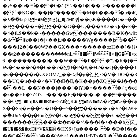
�yS��b����0�ȧs\.��J�[��_>������ӏ
��ՋG�U��j�"����r�M�h��-��u�4Q
�۸��bq>k+�M�q_�[2M�퀴��(sK����O�=�������_������N��N7��n
�F����+���'�G��U;���SK2�ꤙ]c�eE��y��e��=���<��
�4�fԼ$��k�~�����Gw�������R�Κ�w
�ԃ��z��)�j>��jע�����Wg����jss��W�r���8�E<��z:���&׾����I՟a����!
���12�)��0WP��GX���^�����ozH��]�{ś����kE+V����do
��t2��������ٝ����nL^����W �>�jG��>x�y�,�m
���_6�����l�.��W���P��"2�R�j���է�Ivp���rzT�Ԥ߼M �`K%U�?�W����W7�jޯ��jUX�ř8;�����ͣ �_z�߮� /A��nM}S �ê���r|
Ѭ�^���҂�8�6��7�D�P�#;�+b/��Q�;���T�
�s�����i�zXͷOM7_��<ڬ�g�<�V� DO��3��-���H$��)�������Z5��U��t�%�G��|
��UQ�u���<�VT�t�,�K��p�ZQ��J���W
���L_��N���į���"�lYl�=�����{ܟ�cd4�|&��z�"�V�3�|@β�j��Q�as��X|7%���}�� ��GՓ�}2]��?-�H���e=yY}
�z��Hb�?ZO׳��:= 3��E;�l��|�s�.|������yO�@5W p�n@[�ᤅF�C����q�7�v�z>>�������[�g0���^_,����z�^nۯ|
��O-
:��rq�X���R��~>?:�R:�-��A���Ζ�e ��ރ��rgu;�F4͊Q(L��R�^-�+HW��0sC?������O���-���_g�t������O�����o7��~�������l�H�5?�&�[�xK�YU?�x絮
X��Sa|�w��^a�U��~^�������fr�V?�LWS�~X]
�ۚ�dJuY��j�f6mW�U�n�����eC����
������.���dz�m��>\���l�+���bjZݜ�j&�^uA�iÞ�U�e��W17��������{�܈�����R>Xݜ�>�hҞ�>��9�O8��}
��U���&��ceE�*V�X�謪�HX6+])a����"�|�D�
��Ƈ��j+)���hWya}���HcBTx�R �����X