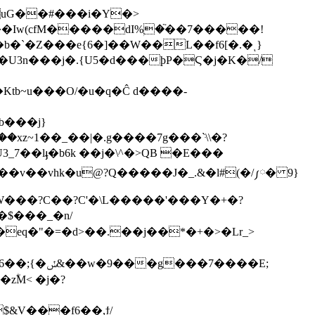
Ιw(cfM�����dI%ۭ�֘��7�����!
b�`�Z���e{6�]��W��L��f6[�.�ͺ}
U3n���j�.{U5�d���ϸP�Ϛ�j�K�/
~1��_��|�.g����7g���`ּ\\�?
7��lֈ�b6k ��j�\^�>QB �E���
�v��vhk�u@?Q�����J�_.&�l#(�/༿� 9}
ؓM< �j�?