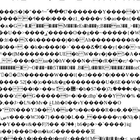
Z����|S�]�"��^~՜���l7�������Y�����
�Gb�-��˺Y�������b֊
,� ����i��'M��I�eEs�h���y;B���m3��_>��]s�
Y~����m����ՠRG�������/;�V��)w�up
�:h\��|X�k������j�h� Аh��������&
���l��+.� �k�e���f�>`����Ճ�E��y{�d�~
6=�^��t]M��������UE�b W��v�j��5�A�
T���O�� .B�|,t��f�RJ��|��Z���ozG�ߨGm7U�-N�m��aC}� x�?��j~z�CnK�:[,�
��� `��N������W���ï{�e3���7�|���V
��k&�g��������U�|6E��W�fݾ�<���^������׫�^�{F�
���c�q��'�{߼zTFy��}}4�����7� ������|
���'z�G�����0=�/��;dhp`���YW�% ��
?