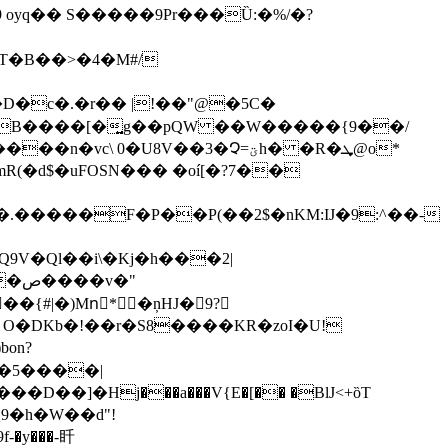
oyq�� S�����9Pr���Ȕ:�%/�?
7B����[�͍g��pQW ��W�����{9��/
 0�U8V��3�Չ=ؾh� �R�ܜ@o*
��.�����F�P��P(��2$�nKM:IJ�9:^��-
V�Ql��i\�Kj�h���2|
v�"
{#|�)Mnَ*�ņHJ�9?
 Ο�DKb�!��r�S8����KR�zoI�U!
�5����|
�]�Hj���a���V{E�[�� �BlJ<+ȍT