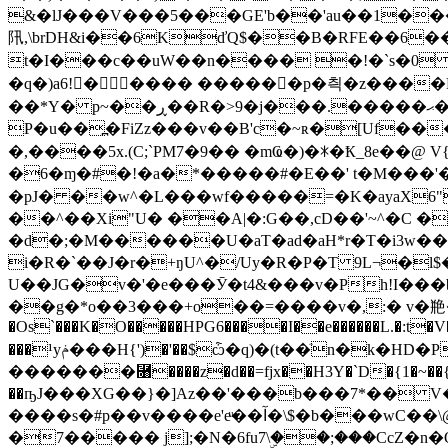
&�lJ���V���5���GE'b��'au��1���5L���i��d��sڊ$�Qy��I����4o�6Z
阠,\brDH&i��6KďQ$��B�RFE��6���5i��u�=&�͗8�& 3f���a
t�I���c��uW��n���� �!�`s�0 �!
�q�)a6!�َ���� ����� �p�츽�z����L
��*Y� p~��ڕ��R�>9�j���.�����ޙ�K����"����>ź`H\E��&]%�}y�.=��<�3#��"����(�*����A�&�F�)��
P�u��߽�FiZz���v��B'c�~ʀ�[Uf���
�,����5x.(C;`PM7�9�� �mҨ�)�ꁘ�Ҟ_8e��@ V{m %��
�6�ɱ�#�!�a�*�����#�E��' t�M���'� �Ҧ>j7�D$�%X
�pJ� ��w^�L���wf�����=�K�ayaX6
��^��Xi"U� ��A|�:G��,cD��'~^�C �
�d�;�M������U�aT�ad�aH*r�T�i3w�
i�R�`��J�r�+ŋU^�/Uy�R�P�T 9L¬�l$
U��JG�v�'�e���Ӯ�t4&���v�Ph!I���b
��g�*o��3���+o��=����v�,:� v�艵�cIx� �H߂q��c�D��\��mPp0����= ��=sC嘇
�Os`���K�O�����HPG6����I��e������L.�:t�
���¹yݥ���H{')�'��$ѽ�q)�(t��ٙn�k�HD�P,+�ԾX��h�H^h��҈Fe�L�����!�؁�1ŝ.�)@�t�~��rʆ z6�+��N���BЛ_Pޱ�,�ᄈ
�������⿘����z�d��=fjx��H3Y�`D�{1�~��{��
��ҧJ���XG��}�]Az��'���b���7*�� V
����s�#p��v����e'eͧ��آ�\$�b���wC��\@j��&7��v��Lz�x6����]rP�*��I�I�����^�^V����%W��9ֲ�ו�Xv=t��
�7����� j];�N�6fu7\ۣ��;���CcZ�n�