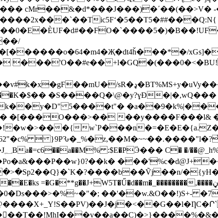
��W��� cMr��&�d*���J���)�΄��(��>
���2x���`��Tic5Fʻ�5��T5�##���Q:N{
d��0�E�ÈUF�d#��FO�`����5�)�B��!UF�
��/
o�64�m4�Җ�dt4ȟ���*�/xGs]��={ګΦ�Y���5�XB���
� ���'O��#e��+l�GQ�(���0�<�BU
MS+y�uVy����y�N�R���u��JFP�1Ɓ��L3�ާ.-
������K�$�� �S����Q�\@�y?ɣÐ�|�,wQ�
k��y�D" 5����t"� �a��9�k%|��
�� �[���O���>�� ��y����F���l& �
��!�w�>���{w`P���n�=�E�E�{a.Z
Po�a&���P��w}0?��k� ���'%c�d@J+
**g��J+W5T�Ű�d��m�_��������,����ڼ�'J�`�?6��x{��?
0�Ds���>�%~�"�; ��'��w.&O��!)S+- �
����X+_Y!S��PV)��J�j�<��G��l�ȠC�Ր` � 
-��� ��T��!MhI���v��a��C̝)�>}����%�&�