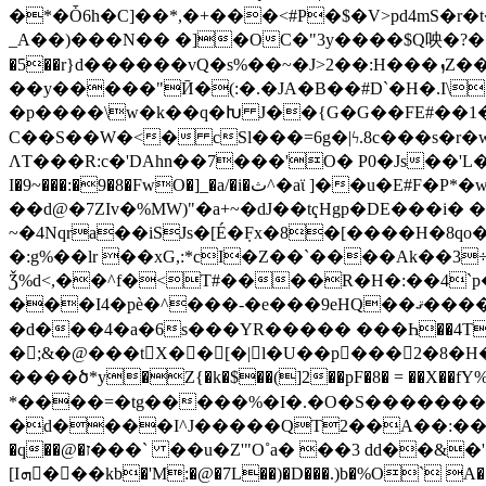
�*�Ȱ6h�C]��*,�+���<#P�$�V>pd4mS�r
_A��)���N�� �]�OC�"3y����$Q咉�?���_��^�� �A�\1�
�5��r}d������vQ�s%��~�J>2��:H���ܙZ��M�+s���ɧjq��'P��v4�Iބ�����$ � �T�B��>�4�M#/
��y�����"Ӣ�(:�.�JA�B��#D`�H�.I\
�p����\w�k��q�Խ J��{G�G��FE#��1�:�|(�婮�6n��6�H S
C��S��W�<� cSl���=6g�|ϟ.8c���s�
ɅT���R:c�'DAhn��7���'O� P0�Js��'L�|��
I�9~���:�9�8�FwO�]_�a/�i�ث^�aϊ ]��u�E#F�P*�w��z��M5n��&Ot�(��6YOL1&��i�H�RΓ6�mR(�d$�uFOSN��� �oí[�?7��
��d@�7ZIv�%MW)"�a+~�dJ��tҁHgp�DE���i� �
~�4Nqra��iSJs�[É�݂Fx�8�[����H�8q
�:g%��lr ��xG,:*cI�Z��`����Ak��3÷
Ǯ%d<,��^f�<T#����R�H�:��4`
�d���4�a�6s���YR����� ���Һ��4T:\e�
�;&�@���tX��[�| l�U��p���2�8�H
����ծ*y�Z{�k�$��(]2��pF�8� = ��X��fY%S
*����=�tg�����%�I�.�O�S�������f
�d����I^J�����QT2��A��:��^�(�.
�q��@�ז���` ��u�Z'"O˚a� ��3 dd��&�'��:��{�x�����E���C�\�K�&2�PQ9�h�W��d"!
[Iܗ�ّ��kb�'M:�@�7L��)�D���.)b�%O` A������t��M]�[�I{��緔 mU<�ʍC,�x���u��$�7�K69f-�y���-䀒