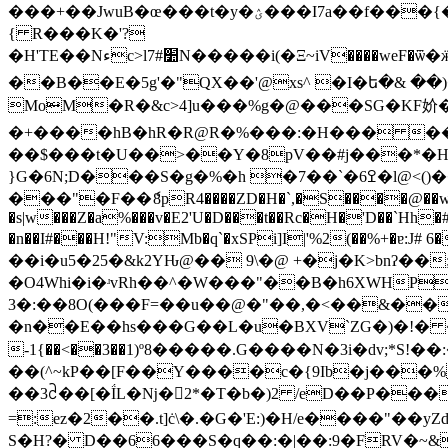
���+��JwuB�œ���t�y�ؽ���I7a��f���{���[�nwBZ:�����{�e>�B���s�B���i���5FsR��b4[�ė� �z����XM�p��6La��+
{ R���K�'?
�H'TE��Nءc>l׺7#N�����i(�Ξ~iV����weF�ѿ�ӝ���I�`�����hǉ�pC];�WA�t�����;�'��ⲽ\���'�G�܆���ǩT��sҫJ!.k3�z�����4����VjS�5ۥ�zf�>�L;�\�?
��B��E�5g'�"QX��'@xs^ �I�ե�& ��)�
Mo⃪M�R�&c>4]u���%g�@���SG�KF妎��.]�
�+����hB�hR�R@R�%���:�H��� ���(
��$���t�U��>��Y�8pV��#j���*�H
}G�6N;D���S�g�%�h �ߐ6�`��7�l@<()��,[J�@v!��@B��ImhV��a1��^ii)��Ao-
���"�F��ެ8pR4����ZD�H�`,�S����@��w�-��Pt>c��J���5�zt��`�~
�s|w���Z�a%���v�E2'U�D���t��Rc�H�'D��`Hh�#
�n��I#���H!"V:Mb�q`�xSPi]I|'%2(��
��i�u5�25�&k2YԊ@�� 9\�@ +�j�K>bnʔ��
�O4Whi�i�ʴvRh��^�W���"��B�h6XWH
3�:��8O(���F=��u��@�"��,�<��&��
�n��E��hs���G��L�u�BXV`ZG�)�!� �q��HC�-�)GF�.J{T��䀒�*9
-1{��<��3��1)º8�����.G����N�3i�dv;*
��(^~kP��[F��Y����c�{9Ib�j���% 
��3ᩲ��[�ḮL�ǋ�2*�T�b�)2 /eD��P���
=:ez�2��.t]ċ\�.�G�'E:)�H/e����"��yZd�2���ԡ;�V�٫����)�[�3Y�+l�~�M����"86W�X`9�Afy4S�(K������x�q
S�H?� D��66���S�q��:�|��:9�FRV�