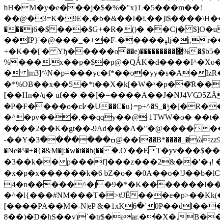
hH�M�y�e���j�$�%�"x}L�5���m��!
��@�3=K�9E�,�b�&��I�i.��]l$����\H�����u�{�H���y�
���j6�$���$G+�R�()� ��Cj� $]O�
��IP}'�@���_�+�F-�����ߪǉ�j,r���@u9V.����X�� �K>s�������ڠ���j���w���蹃������}���٠�|��>H�-?
+�K��['� Yђ�����o
��e)���������޽%�$b5�JDl �B���W��Þ�w(n��TZ w�M�ޭ���K�R�-
%���.x��p�$�p@�QǺK�d����I^�Xo�EV 
� |m3]^\N�p=���yc�f*��o�yy�s�A�IzR�$H���HG�I��
�*%OB��x��5�*t��X�k[�W�ˣ�p��͝R��^�I%Ѧ�B
[��Hn�/q� uf�� ��[�=����A��Ɉ�Ǌ4ѴѠ5
�P�F����o�c߇�U��C�u}=p+^�S_�ݱ�[�R���m^���o��X Ukډ�����܅�ch�U����EX� �.: ��� ���J
�^�pv���,��qqy��@ 1TWW�o� ��t�n���$�:|=.D��b�Wغ���*�:i3k�
���� 2��K�gt��-9Ad���A�"�@����
-��Y�ߛ�������3@��l��B*����_�ώzz9����˙�6�+UY#��� iI'���ft�mA���;�X�tީE �� ���-Fi?��j�L7�M�ni��f�qz^
�Ne�^�+�{�&M�j:�w�t��h(�� ؘ�.O'��ET�yv
�3��k��p���f]���z���2&��'�ܙ! �B?(y���9 e�o�d����&E���^��e�Ƴ�7�*|=K+�ś�p]ܹ�Z��a� CG,w��Yx��mw<�|
�x�p�x������k�6 bZ�o� �0A��o�!J��b�lC�+��As��7O��[& 
4�n�����^�j�9�*�K�������l��D�S��
�^�l{���#NM���T�>#JĔ���e�p>��Kk(���87���
[����PA��M�-N|eP &�1xKߵ�60P��dl���k'��P� e���� �i���l�m�X�p�F�~
8��)�D�hS��v)`�tr$�ear.��X�,B