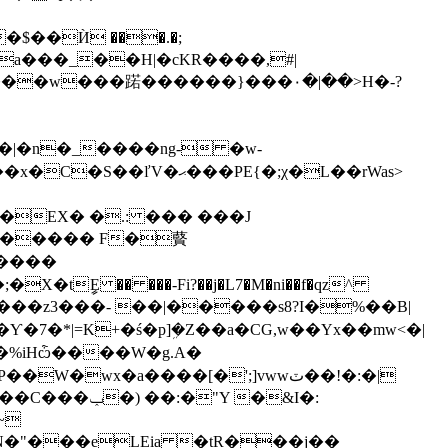
�a���_��H|�cKR����,#|
��PE{�;χ�L��rWas>
�����
{Ȳp)���z3���- ��|�����s8?I�%��Β|
x�a����[�';]vwwٽ��!�:�|
Y �&I�:
�N�"���eLEia �tR���j��