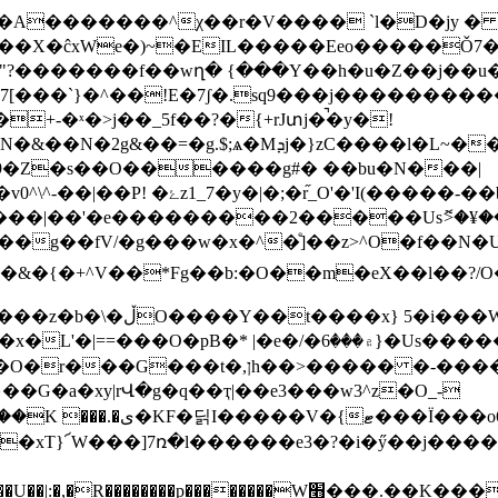
��X�ĉxWe�)~�EIL�����Eeo�����Ǒ7��
##"?�������f��wղ� {���Y��h�u�Z��j��u�
[���`}�^��!E�7ʃ�.sq9���j����������
�+-�ˣ�>j��_5f��?�{+rJտj�̚�y�!
�x9�Z�s��O������g#� ��bu�N���|
֞_O'�'I(�����-��b���j}
|��'�e���������2�����Usޮ>�¥���xz
g��fV/�g���w�x�^�ͤ]��z>^O�f��N�U3_
�&�{�+^V��*Fg��b:�O��m�eX��l��?/O�
?C'�\L�����'���Y�+�?
O�pB�* |�e�/�۾���6}�Us�����$���_�n/
���eq�"�=�d>��.��j��*�+�>�Lr_>
��G�a�xy|rՎ�g�q��ҭ|��e3���w3^z�O_-
�xT}՜W���]7ռ�l������e3�?�i�ӳ��j�����z