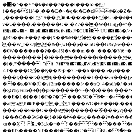
�׏�^��Ý*�k�d��7���i���b>�!
{��p�SI1^�ͺ���E�~�q�;�E�z9#�k�
[,������h/"S��ͺ�0�z��\���E�Us��d������ߞ���i���.�z1_����v S�ao��n{��w��VmO����
v�\,����,������O�-�Z7���W�U5iϦ�v"��ѫ�G=�
�5�̻z��w��~=��jp�l������5q�<��x@�CU��̐�~UU�����ӫ�/>��U��>����ړ'�����O��g��~�����{�W�U���M����Y�j������
얃B5��mF��]9��jX��%M������j���
��W_f�x7|l,�&�{wf��p��.nU��G&c,9w
�0͜W����n��ӳ��oJ5[�v��m.��_���/�?(t
�����׀���ݴ�l���������r������_-���r�םua�]�hV�|��N�v�rR��e;^�^v�:[�f��ԝ'��G5����lFZJ,�
�j�,۳����="r�_7��??���7��g�Wb:�Y|�N�����z�̦�v���������/~O�\��=��t5
؉T����C��Ϗ��P>j>�?j>��h �t��n�yt 
���f;���f:�bǋ������i��T���Gr���Ϧ���� 52[�/�)o
���g�V�(Ǘ�y{2m�����f>��xQ_4�sdɧ�/ �o�����t�>��wޮ1z�޲=�b�S7��)7zޮ�
�ϗG%yFɯo�9�[�p8������>~�?�:���k|���*
��E�L�[��{�P�7�T���/5C�ޟ�6�>���,��J>�L%�Mv� ݟLhb�0��vY����N��O
�af\ܟ���fP���T���WG�6E��i�.���" 0N���Y3��A�u�*o��e���R�n�,��w�{[K��*��w�6�UUuP�l{k媰�}1y�
���o��9��O���a�|������苓���y?[��ڛv���;�WϿl�7}���]�L��_�����vy�Nķ�{�̯���"v�:�D������>z@����[w
{���C��5vS��j}�l����uܟ����?=�����Y���v&��F|?l�� �ٳ��7b6�p�>�`����}iq|
ԟn��Ӽ_�؀�3߸k�=�/"��:������u��}���D�m�koGּ�������至
��f󰋪3����NT���j���G`�U BU�߅�9�j|'���A�j����t�rp6[<���9{М�6(�#�;�n�<_wu�!ά䀠� �g%�3R�1��v&�NOr{�朴!