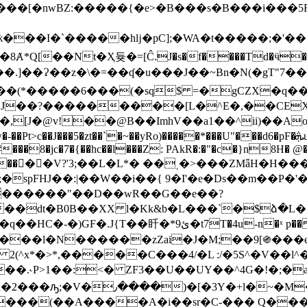
8Ⱥ*Q[��Nt�Ҳ듖�=[Ĉ.J�s�f����Td�ӵ�
�Ɂ��z�\�=��ʠ�u���J��~B n�N(�gT"7���
*�����6���(�sq$ =�gCZX�q��Ɋ�
J��?���������[L�^E�,��CEXs*
��yRo)�����*���U"���d6�pF�ܞu1�EzG���qǹ5Kz��8�;"l��#E��!$�;�
���8�jc�7�{��hc��l���Z: PAkR�:�"�c�}n8H� @
%+�ɐ:J# 6�����V?'3;��L�L*� ��ˌ�>���ZMǟ
;�spFHJ��:|��W��i��{ 9�I'�e�Ds��m��P�'�
P������"��D��wR��G��e��?
��dt�B0B��XX l�Kk&b�L���`�$ձ�L
ئ�t7T�4u-n�ˣ p�� v�u!p�D�i�؍
S!��:���l�N������zZai�J�M;��9[֍�
2(^x*�>*,�����C���4/�L :/�5S^�V��l
��.˞P>1��:<� ZF3��U��UY��^4G�!�;�
_�.v���3��$���������I^5����Tl
~&���(��A����A�i��sr�C-��� Q��