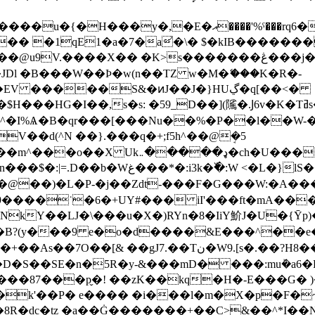
,�E�އ����'%ˁ���rq6��$��Ѝ ���.�;
u�� �1qE1�a�7�a͐�\� $�kIB������
�����S&�ͷJ��J�}HUڲ�q[��<�
,s�s: �59_D��](隲�.Ϳ6v�K�Tߥs�|�n�_����ng- �w-
�qr���[���Nu��%�P��l��W-��x�C�S��ľV�ޙ�
ZӒV��d(^N ��}.���q�+;f5h^��@ܱ�5
߰�:W <�L�}lS������ F�藖
��@��)�L�P-�j��Zdt-���F�G���W:�A�
���$��NkY��LJ�\���u�X�)RYn�8�IiY魪J�U�
��gJ7.��Tن�W9.[s�.��?H8��%iHѽ����W�g.A�
SE�n�5R�y-&���mD� ���:muܰ�a6�P��W�w
p̬�! ��zK��kq�H�-E���G� )��C���ݕ�) ��:�"
��8R�dc�tz �a��Ġ�������+��C>&��^*I�