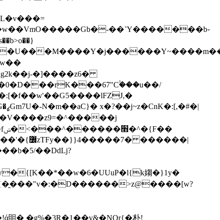
VL�v���=
�b>o��}
�w��
xg2k��j-�]����z6�
�0�D���rK���67"C۟���u��/
#�|
���V����z9=�^�����j
�
�b�5/��DdLj?