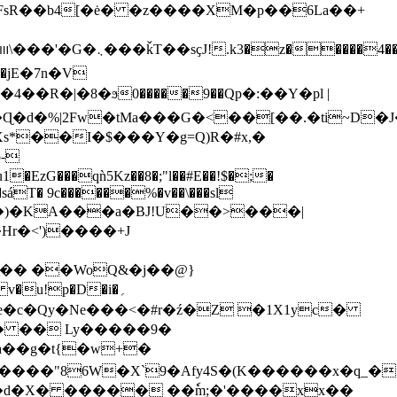
�jE�7n�V
4��R�|�8�ϧ0�����9��Qp�:��Y�pl |
d�%|2Fw�tMa���G�<��[��.�ti~D�J
��I�$���Y�g=Q)R�#x,�
�sáT� 9c������%�v��\���sl
H�H���)�KA���a�BJ!U��>���|
Hr�<')����+J
��� ��WoQ&�j��@}
��e�c�Qy�Ne���<�#r�ź�Z �1X1yc�
^� �� Ly�����9�
a��g�t{�w+�
�d�X� ����� ��ٗm;�'����xx��