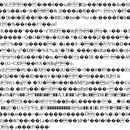
R~#��lQ�I�%�]5aEmwZ m�i����P
�R��ת| +*6sV��3H �"� �#O�����j�F/���R�n���
)h�t�䕔��l!�r�-�BIG3�hm�=%o u� ����P�b
�%��#��J^!��os!
����>Q�cI��o�Х(R� *�4Z���)Z����
^)z�����: �z��S~���V%�D����k���Nڔ.[]3�F�
*o,&"�7$�_���i/�kRal��K�cr[���/i"׉���t�����+
"r4�Ed��#�P�ϖ,��� y��58 ��<�
�{G~CJD��0\X�NBq �}-
�c|L:�#U�z�X���sU�0�=I��0�����Z
�Ҧf��'f��lD��&V�I�lf� �if���(3Q &
Wc) �g� �X!��0��f�&Mj|d��(x v��U)& 
1�.�Sf�$�x5�
V�wl%�P^b��G"���6����A`L�!��7a�tc��DK�8��
@֢7�UA ("(_�����������Aub��c�1�LPF���� 
��#�m���+ׁ�n=����t9����Ű{��%�,�^�0
Oү� a���J7���/