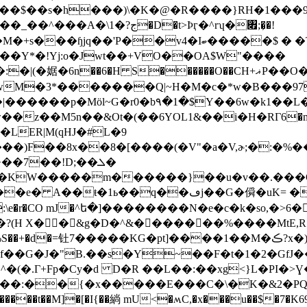
�t��$��s�h���)\�K�@�R����}RH�1���9 
?ج�D�t>Þӷ�^rʮ�৏;�̦�!
��Y*�!Yj:o�Jwt��+VO��OA$W"����
������O��CH+ޣP��O�D�c�.�r�� |!��"@�5C�
r�wM�3*�������Q|~H�M�c�*w�B���9
����p�Mӧl~G�r0�b۹�1�$Y��6w�k1��L����n�vc\
�LER|M(qHJ�#L�9
o���)F��8x��8�[����(�V"�a�V,ɚ;�:�%
��7��!D;��ܠ�
p�KW�����m������}��u�v��.���Q9
j��G�僢�uK= ��ص����
���I4�pè�^���-�e���9eHQ��ޤ�����e� A��ŧ�1ь��q��ڡ
r�CO mJ�^ե�]��������N�e�c�k�so,�>6���
�?(H X��&g�D�^&�������%����MtE,R
��+�d�=钍7�����KG�pt]����1��M�ڪ?x�)bon?
��G�J�"B.��s�Y~��F�t�1�2�GfJ�
Γ+Fp�Cy�d D�R ��L��:��xg<}L�PI�>Ɣ���D�