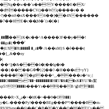
�t�Ng��w��`u��?Ƴ����E�lX/
��d�����CV()��Wq����e� �
ٴ���}
��]_,&��ny
��^]
j�&���ů�|��lg�t�
xp5?/!����ӛ���Ys��[��B 냏if �鸙
�d�"y�L-����Py!����BEg���P*!����B�m-
H%me��6)��Ҫ�B��Y��Q��IߵCv��