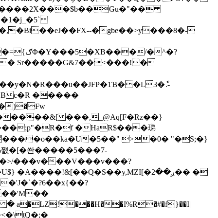
V� -����2X���$b��Gʉ�"��
 �1�j_�5`
,�Bi��eJ��FX--�gbe��>y���8�-
/�^�?
!� Sr�����G&7��<���!�
�� Bc�R �����
�)�Fw
����&[���,_@Aq[F�Rz��}
���;p"�R�f �HaR$���珶
��>/���v���V���v���?
7��'M��
a�LZ!���H��I%R�#�f}��I|
<�\tQ�;�