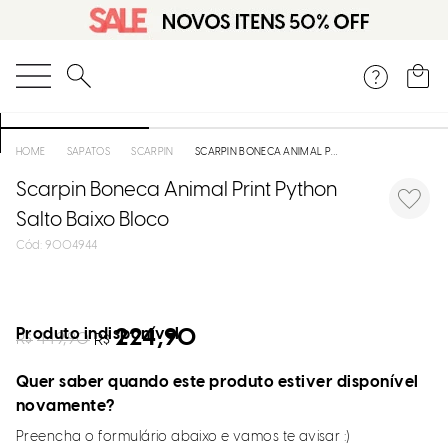
O que você está procurando?
SAPATOS
SCARPIN
SCARPIN BONECA ANIMAL PRINT PYTHON SALTO BAIXO BLOCO
Scarpin Boneca Animal Print Python
Salto Baixo Bloco
:
9004944
Produto indisponível
224,90
R$
449,90
R$
Quer saber quando este produto estiver disponível
novamente?
Preencha o formulário abaixo e vamos te avisar :)