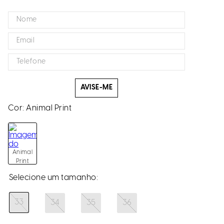
AVISE-ME
Cor:
Animal Print
Animal
Print
33
34
35
36