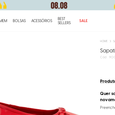
BEST
O q
MEM
BOLSAS
ACESSÓRIOS
SALE
SELLERS
S
Sapat
:
90
Produto
R$
229,
Quer sa
novam
Preencha