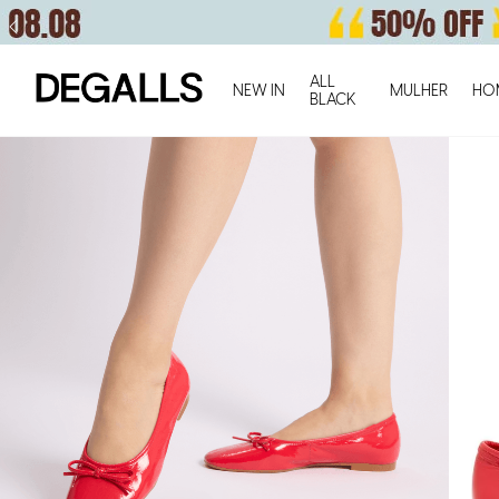
ALL
NEW IN
MULHER
HO
BLACK