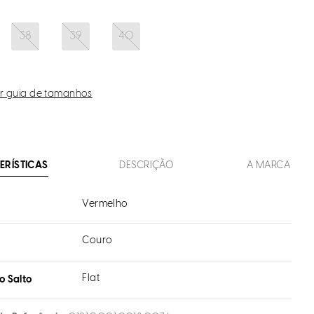
38
39
40
r guia de tamanhos
ERÍSTICAS
DESCRIÇÃO
A MARCA
Vermelho
Couro
l
Flat
o Salto