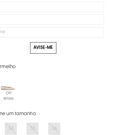
AVISE-ME
rmelho
Off
White
34
35
36