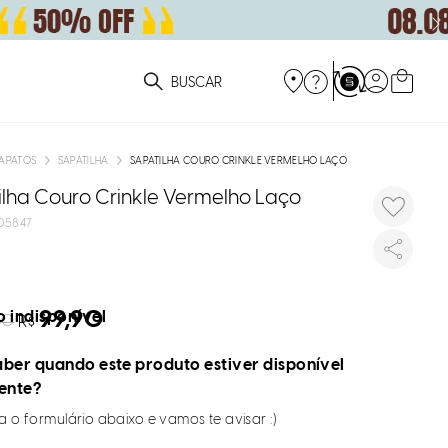
ue você está procurando?
APATOS
SAPATILHA
SAPATILHA COURO CRINKLE VERMELHO LAÇO
ilha Couro Crinkle Vermelho Laço
05847
99,90
 indisponível
90
R$
ber quando este produto estiver disponível
ente?
 o formulário abaixo e vamos te avisar :)