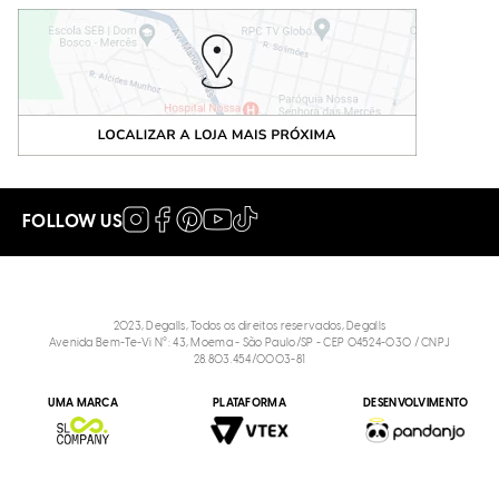
FOLLOW US
2023, Degalls, Todos os direitos reservados, Degalls
Avenida Bem-Te-Vi N°: 43, Moema - São Paulo/SP - CEP 04524-030 / CNPJ
28.803.454/0003-81
Bolsa Tiracolo Couro Preto
UMA MARCA
PLATAFORMA
DESENVOLVIMENTO
R$
799
,
90
P
Tamanho
: