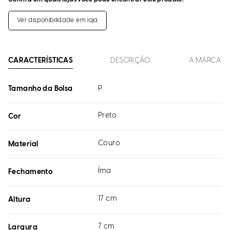
Ver disponibilidade em loja
CARACTERÍSTICAS
DESCRIÇÃO
A MARCA
Tamanho da Bolsa
P
Preto
Cor
Couro
Material
Íma
Fechamento
17 cm
Altura
7 cm
Largura