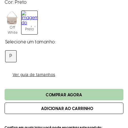
loca
Cor:
Preto
a
Off
Preto
White
P
Ver guia de tamanhos
ADICIONAR AO CARRINHO
Confira em quais lojas você pode encontrar este produto: