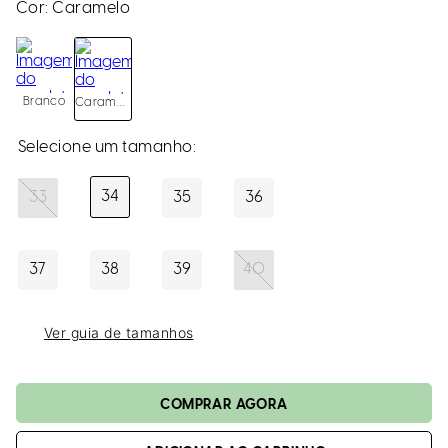
loca
Cor:
Caramelo
a
Branco
Caramelo
34
33
35
36
37
38
39
40
Ver guia de tamanhos