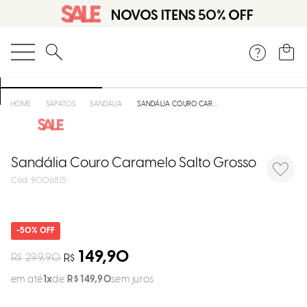
DISPON
EM
O que você está procurando?
e
SAPATOS
SANDÁLIA
SANDÁLIA COURO CARAMELO SALTO GROSSO
e
p
Sandália Couro Caramelo Salto Grosso
:
9006815
Selecion
seu
50%
estado:
149,90
R$
299,90
R$
O
em até
1
R$
149
,
90
sem juros
Usar