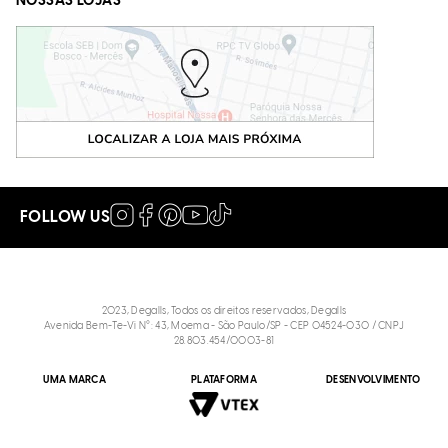
NOSSAS LOJAS
FOLLOW US
2023, Degalls, Todos os direitos reservados, Degalls
Avenida Bem-Te-Vi N°: 43, Moema - São Paulo/SP - CEP 04524-030 / CNPJ
28.803.454/0003-81
Sandália Couro Caramelo Salto Grosso
UMA MARCA
PLATAFORMA
DESENVOLVIMENTO
R$
299
,
90
R$
149
,
90
34
Tamanho
: