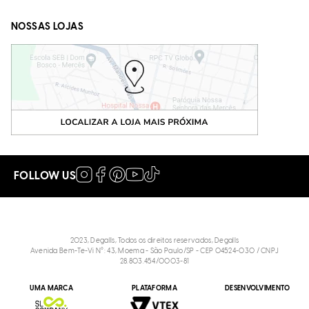
NOSSAS LOJAS
FOLLOW US
2023, Degalls, Todos os direitos reservados, Degalls
Avenida Bem-Te-Vi N°: 43, Moema - São Paulo/SP - CEP 04524-030 / CNPJ
28.803.454/0003-81
UMA MARCA
PLATAFORMA
DESENVOLVIMENTO