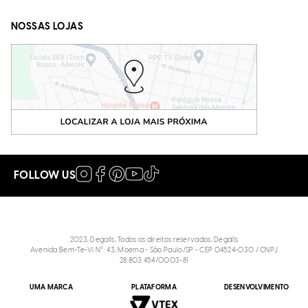
NOSSAS LOJAS
FOLLOW US
2023, Degalls, Todos os direitos reservados, Degalls
Avenida Bem-Te-Vi N°: 43, Moema - São Paulo/SP - CEP 04524-030 / CNPJ
28.803.454/0003-81
UMA MARCA
PLATAFORMA
DESENVOLVIMENTO