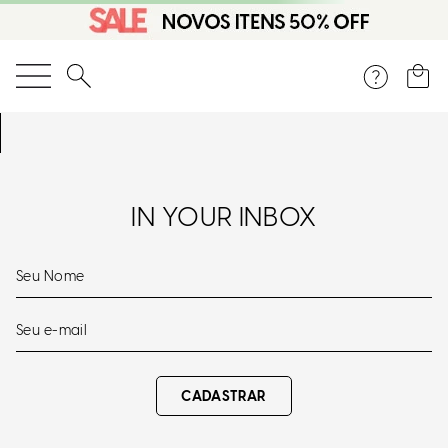
O que você está procurando?
OOPS!
Não Encontramos Nenhum Resultado Para "
bolsa-dourado-preto-
alca-ombro-9006706
"
O Que Eu Faço?
Verifique Os Termos Utilizados
Tente Utilizar Uma Palavra Única
Utilize Termos Genéricos Na Busca
Procure Utilizar Sinônimos Ao Termo Desejado
PARA VOCÊ