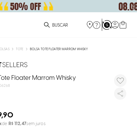
DISPON
EM
ue você está procurando?
e
OLSAS
TOTE
BOLSA TOTE FLOATER MARROM WHISKY
e
p
Tote Floater Marrom Whisky
06268
Selecione
seu estado
O
9,90
R$
112
,
47
sem juros
Usar
loca