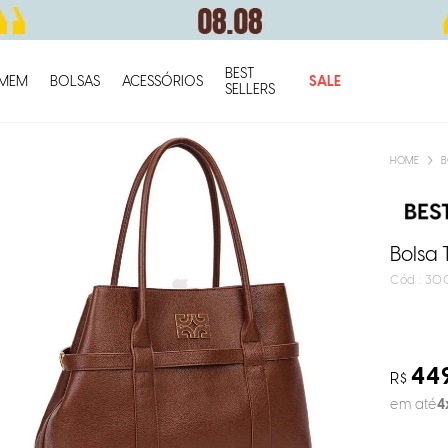
BEST
O q
MEM
BOLSAS
ACESSÓRIOS
SALE
SELLERS
B
Bolsa 
:
30
44
R$
em até
4