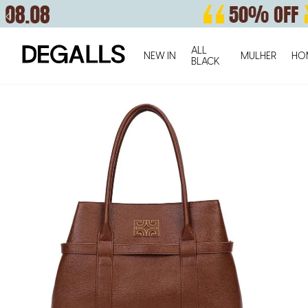
ALL
NEW IN
MULHER
HO
BLACK