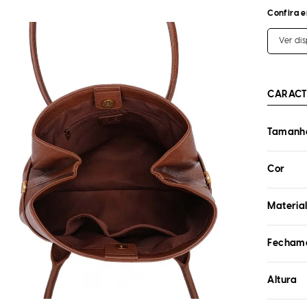
Confira e
Ver di
CARACT
Tamanho
Cor
Materia
Fecham
Altura