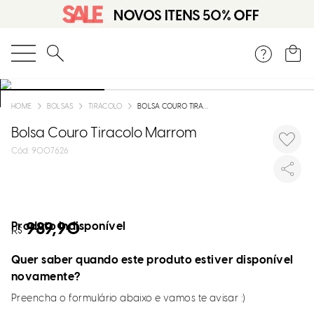
O que você está procurando?
BOLSAS
TIRACOLO
BOLSA COURO TIRACOLO MARROM
Bolsa Couro Tiracolo Marrom
:
9007626
Produto indisponível
989,90
R$
Quer saber quando este produto estiver disponível
novamente?
Preencha o formulário abaixo e vamos te avisar :)