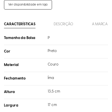
Ver disponibilidade em loja
CARACTERÍSTICAS
DESCRIÇÃO
A MARCA
Tamanho da Bolsa
P
Preto
Cor
Couro
Material
Íma
Fechamento
13,5 cm
Altura
17 cm
Largura