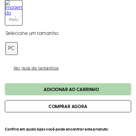
loca
a
Preto
PC
Ver guia de tamanhos
ADICIONAR AO CARRINHO
Confira em quais lojas você pode encontrar este produto: