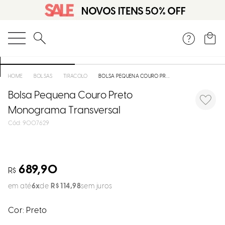
DISPON
EM
O que você está procurando?
e
BOLSAS
TIRACOLO
BOLSA PEQUENA COURO PRETO MONOGRAMA TRANSVERSAL
Bolsa Pequena Couro Preto
e
Monograma Transversal
p
:
9007629
Selecion
seu
689,90
estado:
R$
em até
6
R$
114
,
98
sem juros
O
Cor:
Preto
Usar