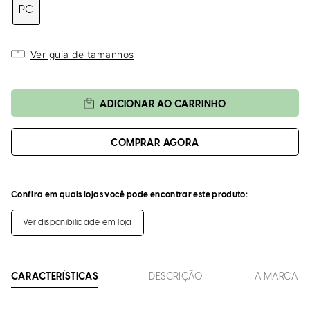
loca
PC
a
Ver guia de tamanhos
ADICIONAR AO CARRINHO
Confira em quais lojas você pode encontrar este produto:
Ver disponibilidade em loja
CARACTERÍSTICAS
DESCRIÇÃO
A MARCA