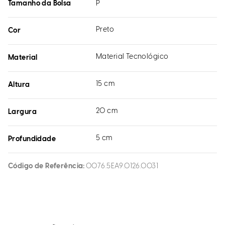
Tamanho da Bolsa
P
Preto
Cor
Material Tecnológico
Material
15 cm
Altura
20 cm
Largura
5 cm
Profundidade
Código de Referência
0076.5EA9.0126.0031