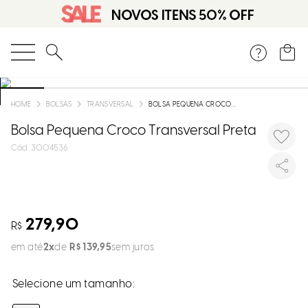
DISPON
EM
O que você está procurando?
e
BOLSAS
TRANSVERSAL
BOLSA PEQUENA CROCO TRANSVERSAL PRETA
Bolsa Pequena Croco Transversal Preta
e
:
3004536
p
Selecion
seu
279,90
R$
estado:
em até
2
R$
139
,
95
sem juros
O
Usar