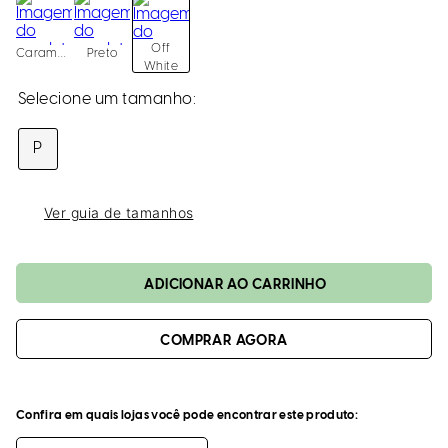
loca
a
Off
Caramelo
Preto
White
P
Ver guia de tamanhos
ADICIONAR AO CARRINHO
Confira em quais lojas você pode encontrar este produto: