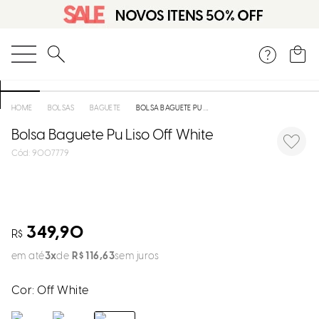
DISPON
EM
O que você está procurando?
e
BOLSAS
BAGUETE
BOLSA BAGUETE PU LISO OFF WHITE
Bolsa Baguete Pu Liso Off White
e
:
9007779
p
Selecion
seu
349,90
R$
estado:
em até
3
R$
116
,
63
sem juros
O
Cor:
Off White
Usar