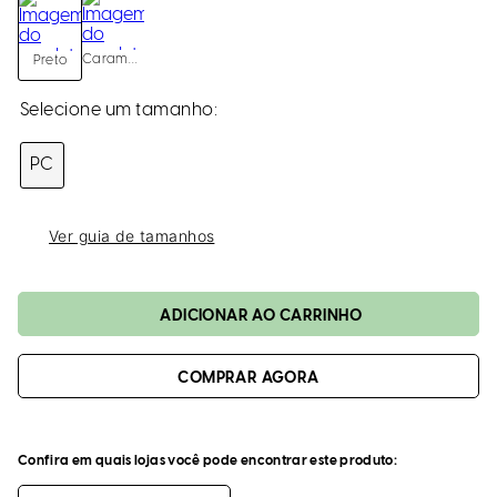
loca
a
Caramelo
Preto
PC
Ver guia de tamanhos
ADICIONAR AO CARRINHO
Confira em quais lojas você pode encontrar este produto: