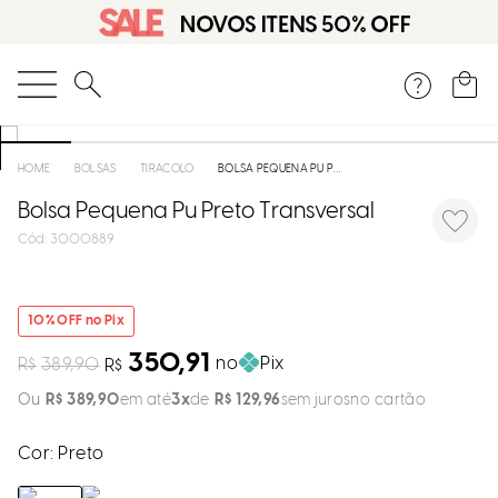
DISPON
EM
O que você está procurando?
e
BOLSAS
TIRACOLO
BOLSA PEQUENA PU PRETO TRANSVERSAL
Bolsa Pequena Pu Preto Transversal
e
:
3000889
p
10
% OFF no Pix
Selecion
seu
350,91
no
Pix
R$
389,90
R$
estado:
R$
389
,
90
em até
3
R$
129
,
96
sem juros
O
Cor:
Preto
Usar