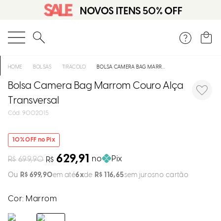
DISPON
EM
O que você está procurando?
e
BOLSAS
TIRACOLO
BOLSA CAMERA BAG MARROM COURO ALÇA TRANSVERSAL
Bolsa Camera Bag Marrom Couro Alça
e
Transversal
p
:
9002015
10
% OFF no Pix
Selecion
629,91
seu
no
Pix
R$
699,90
R$
estado:
R$
699
,
90
em até
6
R$
116
,
65
sem juros
O
Cor:
Marrom
Usar