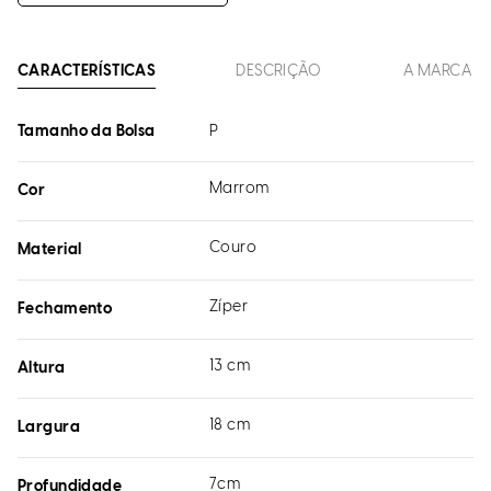
CARACTERÍSTICAS
DESCRIÇÃO
A MARCA
Tamanho da Bolsa
P
Marrom
Cor
Couro
Material
Zíper
Fechamento
13 cm
Altura
18 cm
Largura
7cm
Profundidade