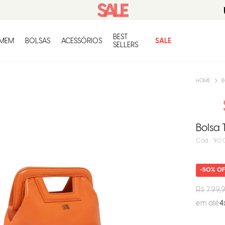
BEST
O q
MEM
BOLSAS
ACESSÓRIOS
SALE
SELLERS
B
Bolsa 
:
90
50%
R$
799,
em até
4