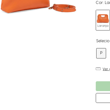
Cor:
La
Laranja
P
Ver