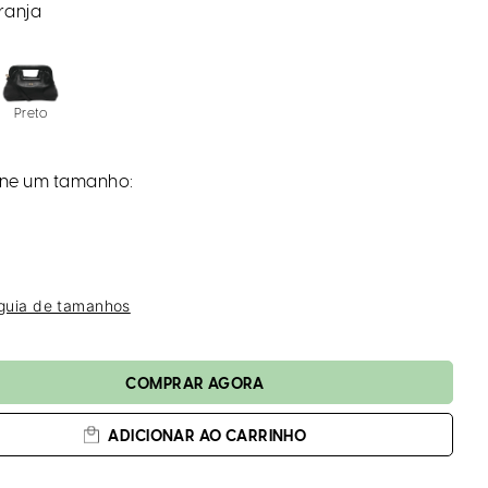
a
ranja
Preto
 guia de tamanhos
ADICIONAR AO CARRINHO