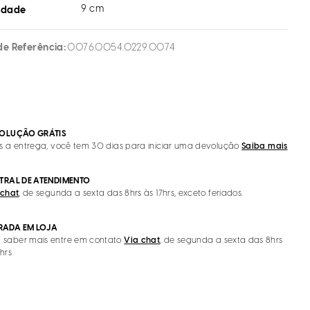
9 cm
idade
de Referência
0076.0054.0229.0074
OLUÇÃO GRÁTIS
s a entrega, você tem 30 dias para iniciar uma devolução
Saiba mais
TRAL DE ATENDIMENTO
 chat
, de segunda a sexta das 8hrs às 17hrs, exceto feriados.
IRADA EM LOJA
 saber mais entre em contato
Via chat
, de segunda a sexta das 8hrs
7hrs