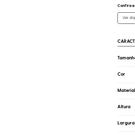
Confira e
Ver di
CARACT
Tamanho
Cor
Materia
Altura
Largura