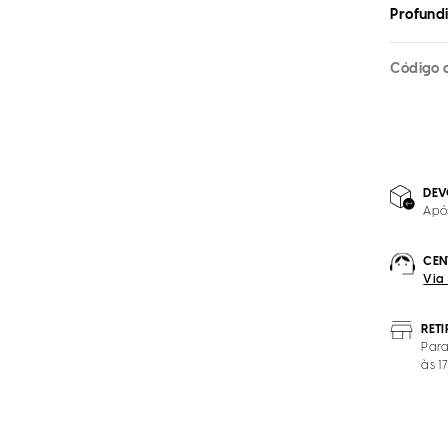
Profund
Código 
DEV
Apó
CEN
Via
RET
Para
às 1