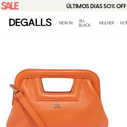
ALL
NEW IN
MULHER
HO
BLACK