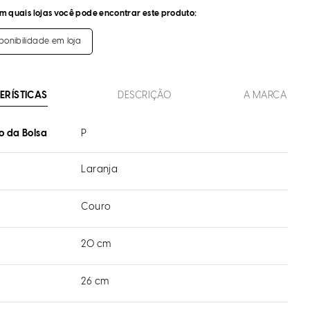
m quais lojas você pode encontrar este produto:
sponibilidade em loja
ERÍSTICAS
DESCRIÇÃO
A MARCA
 da Bolsa
P
Laranja
Couro
l
20 cm
26 cm