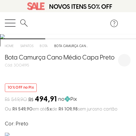
DISPON
EM
O que você está procurando?
e
SAPATOS
BOTA
BOTA CAMURÇA CANO MÉDIO CAPA PRETO
Bota Camurça Cano Médio Capa Preto
e
:
3004195
p
10
% OFF no Pix
Selecion
seu
494,91
no
Pix
R$
549,90
R$
estado:
R$
549
,
90
em até
5
R$
109
,
98
sem juros
O
Cor:
Preto
Usar