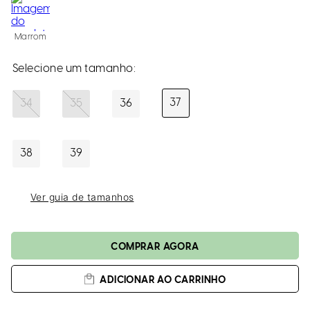
loca
a
Marrom
37
34
35
36
38
39
Ver guia de tamanhos
ADICIONAR AO CARRINHO