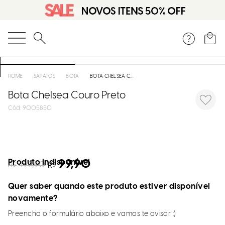
O que você está procurando?
SAPATOS
BOTA
BOTA CHELSEA COURO PRETO
Bota Chelsea Couro Preto
:
9005850
Produto indisponível
99,90
R$
492,90
R$
Quer saber quando este produto estiver disponível
novamente?
Preencha o formulário abaixo e vamos te avisar :)