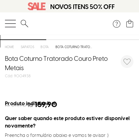
O que você está procurando?
SAPATOS
BOTA
BOTA COTURNO TRATORADO COURO PRETO METAIS
Bota Coturno Tratorado Couro Preto
Metais
:
9004938
Produto indisponível
159,90
R$
319,90
R$
Quer saber quando este produto estiver disponível
novamente?
Preencha o formulário abaixo e vamos te avisar :)