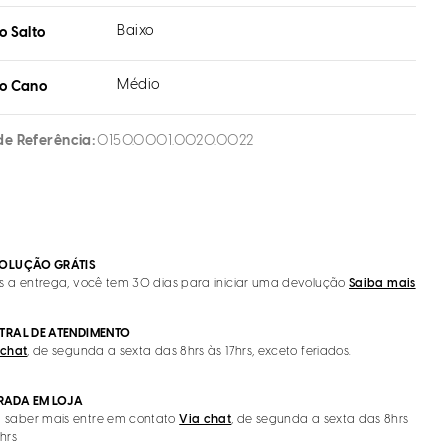
Baixo
o Salto
Médio
do Cano
de Referência
0150.0001.0020.0022
OLUÇÃO GRÁTIS
s a entrega, você tem 30 dias para iniciar uma devolução
Saiba mais
TRAL DE ATENDIMENTO
 chat
, de segunda a sexta das 8hrs às 17hrs, exceto feriados.
IRADA EM LOJA
 saber mais entre em contato
Via chat
, de segunda a sexta das 8hrs
7hrs