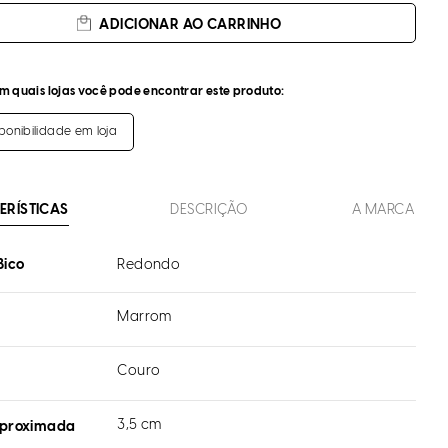
ADICIONAR AO CARRINHO
m quais lojas você pode encontrar este produto:
sponibilidade em loja
ERÍSTICAS
DESCRIÇÃO
A MARCA
Bico
Redondo
Marrom
Couro
l
3,5 cm
aproximada