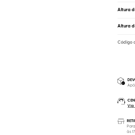
Altura d
Altura 
Código 
DEV
Apó
CEN
Via
RET
Para
às 1