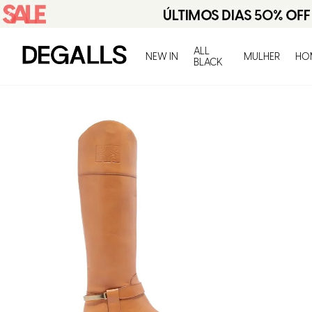
ALL
NEW IN
MULHER
HO
BLACK