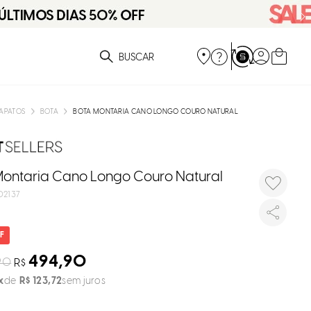
DISPON
EM
ue você está procurando?
e
APATOS
BOTA
BOTA MONTARIA CANO LONGO COURO NATURAL
e
p
Montaria Cano Longo Couro Natural
2137
Selecione
seu estado
O
494,90
90
R$
R$
123
,
72
sem juros
Usar
loca