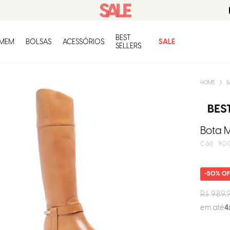
BEST
O q
MEM
BOLSAS
ACESSÓRIOS
SALE
SELLERS
S
Bota 
:
900
50%
R$
989,
em até
4