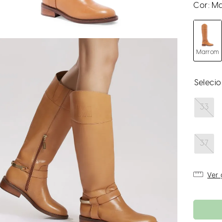
Cor:
Ma
Marrom
33
37
Ver