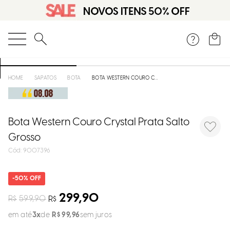
DISPON
EM
O que você está procurando?
e
SAPATOS
BOTA
BOTA WESTERN COURO CRYSTAL PRATA SALTO GROSSO
e
p
Bota Western Couro Crystal Prata Salto
Grosso
:
9007396
Selecion
seu
estado:
50%
O
299,90
R$
599,90
R$
em até
3
R$
99
,
96
sem juros
Usar